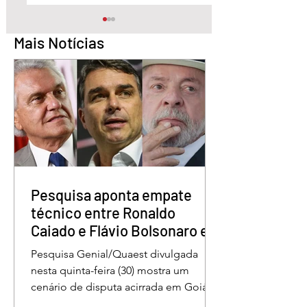
Mais Notícias
STF condena Eduardo
Lula sanciona lei 
Bolsonaro a
garante renovaçã
inelegibilidade e a 4
automática da CN
anos de prisão
Pesquisa aponta empate
técnico entre Ronaldo
Caiado e Flávio Bolsonaro em
Goiás
Pesquisa Genial/Quaest divulgada
nesta quinta-feira (30) mostra um
cenário de disputa acirrada em Goiás
para a Presidência da República. O ex-