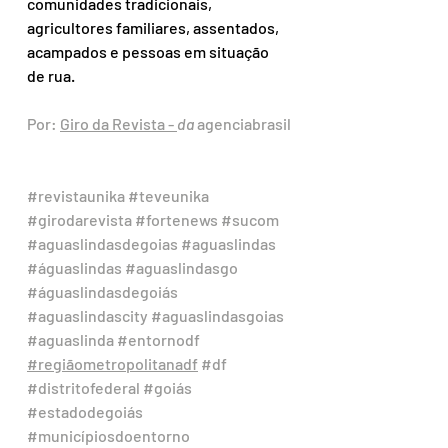
comunidades tradicionais, 
agricultores familiares, assentados, 
acampados e pessoas em situação 
de rua.
Por: 
Giro da Revista
 - 
da 
agenciabrasil
#revistaunika
#teveunika
#girodarevista
#fortenews
#sucom
#aguaslindasdegoias
#aguaslindas
#águaslindas
#aguaslindasgo
#águaslindasdegoiás
#aguaslindascity
#aguaslindasgoias
#aguaslinda
#entornodf
#regiãometropolitanadf
#df
#distritofederal
#goiás
#estadodegoiás
#municípiosdoentorno