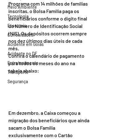
Programa com 14 milhões de famílias 
Meio Ambiente
inscritas, o Bolsa Família paga os 
Tecnologia
beneficiários conforme o dígito final 
do Número de Identificação Social 
Economia
(NIS). Os depósitos ocorrem sempre 
Curiosidades
nos dez últimos dias úteis de cada 
Acidente em Goiás
mês.
Acidente no DF
Confira o calendário de pagamento 
para todos os meses do ano na 
Entretenimento
tabela abaixo:
Transporte
Segurança
Em dezembro, a Caixa começou a 
migração dos beneficiários que ainda 
sacam o Bolsa Família 
exclusivamente com o Cartão 