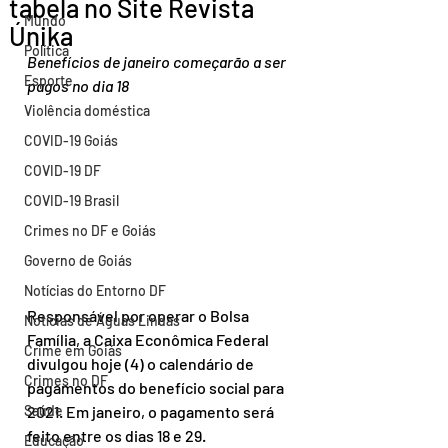
tabela no Site Revista
Mundo
Únika
Política
Benefícios de janeiro começarão a ser 
Esporte
pagos no dia 18
Violência doméstica
COVID-19 Goiás
COVID-19 DF
COVID-19 Brasil
Crimes no DF e Goiás
Governo de Goiás
Notícias do Entorno DF
Responsável por operar o Bolsa 
Notícias de Águas Lindas
Família, a Caixa Econômica Federal 
Crime em Goiás
divulgou hoje (4) o calendário de 
Crimes no DF
pagamentos do benefício social para 
2021. Em janeiro, o pagamento será 
Saúde
feito entre os dias 18 e 29.
Educação