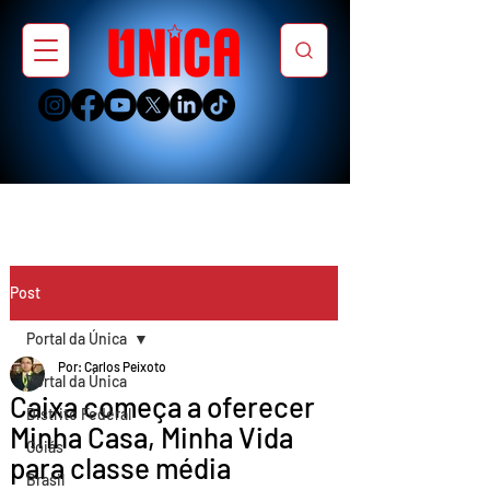
Post
Portal da Única
Por: Carlos Peixoto
Portal da Única
Caixa começa a oferecer
Distrito Federal
Minha Casa, Minha Vida
Goiás
para classe média
Brasil