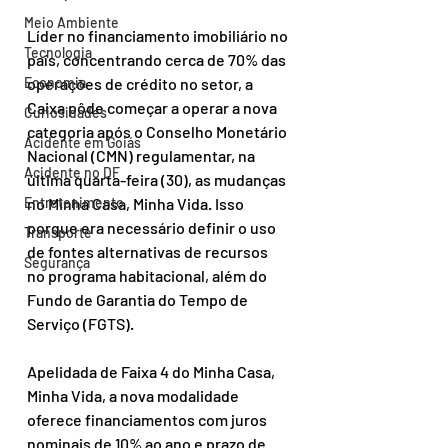
Meio Ambiente
Líder no financiamento imobiliário no 
Tecnologia
país, concentrando cerca de 70% das 
operações de crédito no setor, a 
Economia
Caixa pôde começar a operar a nova 
Curiosidades
categoria após o Conselho Monetário 
Acidente em Goiás
Nacional (CMN) regulamentar, na 
Acidente no DF
última quarta-feira (30), as mudanças 
no Minha Casa, Minha Vida. Isso 
Entretenimento
porque era necessário definir o uso 
Transporte
de fontes alternativas de recursos 
Segurança
no programa habitacional, além do 
Fundo de Garantia do Tempo de 
Serviço (FGTS).
Apelidada de Faixa 4 do Minha Casa, 
Minha Vida, a nova modalidade 
oferece financiamentos com juros 
nominais de 10% ao ano e prazo de 