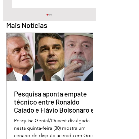
Mais Notícias
STF condena Eduardo
Lula sanciona lei 
Bolsonaro a
garante renovaçã
inelegibilidade e a 4
automática da CN
anos de prisão
Pesquisa aponta empate
técnico entre Ronaldo
Caiado e Flávio Bolsonaro em
Goiás
Pesquisa Genial/Quaest divulgada
nesta quinta-feira (30) mostra um
cenário de disputa acirrada em Goiás