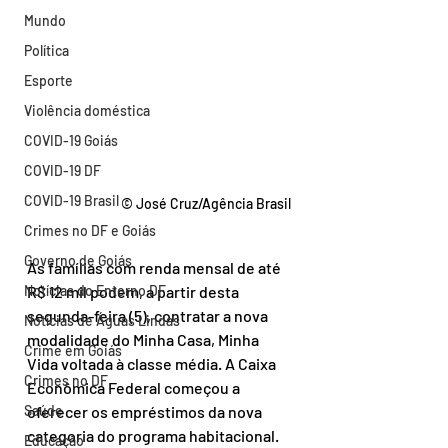
Mundo
Política
Esporte
Violência doméstica
COVID-19 Goiás
COVID-19 DF
COVID-19 Brasil
© José Cruz/Agência Brasil
Crimes no DF e Goiás
Governo de Goiás
As famílias com renda mensal de até 
R$ 12 mil podem, a partir desta 
Notícias do Entorno DF
segunda-feira (5), contratar a nova 
Notícias de Águas Lindas
modalidade do Minha Casa, Minha 
Crime em Goiás
Vida voltada à classe média. A Caixa 
Crimes no DF
Econômica Federal começou a 
oferecer os empréstimos da nova 
Saúde
categoria do programa habitacional.
Educação