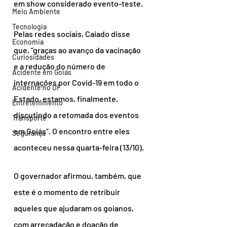
em show considerado evento-teste.
Meio Ambiente
Tecnologia
Pelas redes sociais, Caiado disse 
Economia
que, “graças ao avanço da vacinação 
Curiosidades
e a redução do número de 
Acidente em Goiás
internações por Covid-19 em todo o 
Acidente no DF
Estado, estamos, finalmente, 
Entretenimento
discutindo a retomada dos eventos 
Transporte
em Goiás”. O encontro entre eles 
Segurança
aconteceu nessa quarta-feira (13/10).
O governador afirmou, também, que 
este é o momento de retribuir 
aqueles que ajudaram os goianos, 
com arrecadação e doação de 