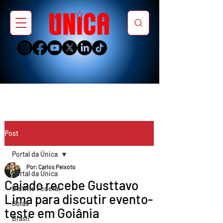
Post
Portal da Única
Por: Carlos Peixoto
Portal da Única
Caiado recebe Gusttavo
Distrito Federal
Lima para discutir evento-
Goiás
teste em Goiânia
Brasil