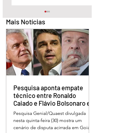
Mais Notícias
Pesquisa aponta Daniel
Marido é condena
Vilela na liderança da
30 anos por matar
disputa pelo Governo
esposa doente a 
de Goiás
em GO
Pesquisa aponta empate
técnico entre Ronaldo
Caiado e Flávio Bolsonaro em
Goiás
Pesquisa Genial/Quaest divulgada
nesta quinta-feira (30) mostra um
cenário de disputa acirrada em Goiás