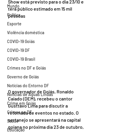
Show está previsto para o dia 23/10 e 
Mundo
terá público estimado em 15 mil 
Política
pessoas
Esporte
Violência doméstica
COVID-19 Goiás
COVID-19 DF
COVID-19 Brasil
Crimes no DF e Goiás
Governo de Goiás
Notícias do Entorno DF
O governador de Goiás, Ronaldo 
Notícias de Águas Lindas
Caiado (DEM), recebeu o cantor 
Crime em Goiás
Gusttavo Lima para discutir a 
Crimes no DF
retomada de eventos no estado. O 
sertanejo se apresentará na capital 
Saúde
goiana no próxima dia 23 de outubro, 
Educação