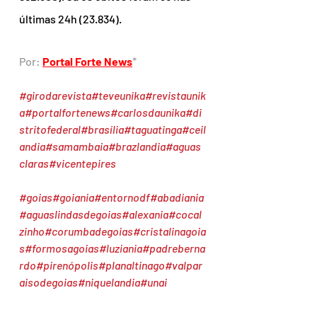
últimas 24h (23.834).
Por: 
Portal Forte News
*
#girodarevista
#teveunika
#revistaunik
a
#portalfortenews
#carlosdaunika
#di
stritofederal
#brasília
#taguatinga
#ceil
andia
#samambaia
#brazlandia
#aguas
claras
#vicentepires
#goias
#goiania
#entornodf
#abadiania
#aguaslindasdegoias
#alexania
#cocal
zinho
#corumbadegoias
#cristalinagoia
s
#formosagoias
#luziania
#padreberna
rdo
#pirenópolis
#planaltinago
#valpar
aisodegoias
#niquelandia
#unai