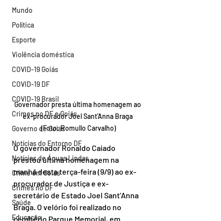
Mundo
Política
Esporte
Violência doméstica
COVID-19 Goiás
COVID-19 DF
COVID-19 Brasil
Governador presta última homenagem ao 
Crimes no DF e Goiás
ex-procurador Joel Sant’Anna Braga 
(Foto: Romullo Carvalho)
Governo de Goiás
Notícias do Entorno DF
O governador Ronaldo Caiado 
Notícias de Águas Lindas
prestou última homenagem na 
manhã desta terça-feira (9/9) ao ex-
Crime em Goiás
procurador de Justiça e ex-
Crimes no DF
secretário de Estado Joel Sant’Anna 
Saúde
Braga. O velório foi realizado no 
Educação
cemitério Parque Memorial, em 