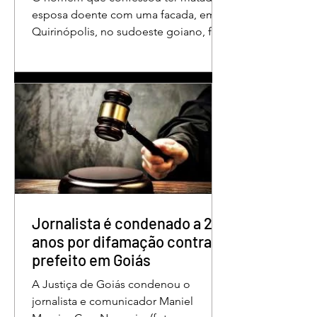
esposa doente com uma facada, em
Quirinópolis, no sudoeste goiano, foi
condenado a 30 anos de prisão por
femicídio qualificado. O crime ocorreu
em outubro de 2025, na casa do casal.
À época, Cléria Rosa de Moraes se
recuperava de um Acidente Vascular
Cerebral (AVC) e estava em condição
de fragilidade física. De acordo com o
processo, Cléria foi morta com um
único golpe de faca no pescoço,
enquanto estava no quarto
repousando, desferido pelo
Jornalista é condenado a 2
anos por difamação contra
prefeito em Goiás
A Justiça de Goiás condenou o
jornalista e comunicador Maniel