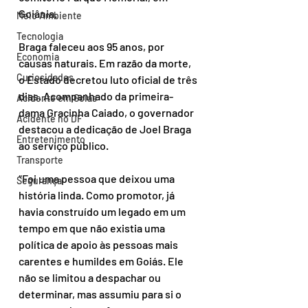
Goiânia.
Meio Ambiente
Tecnologia
Braga faleceu aos 95 anos, por 
Economia
causas naturais. Em razão da morte, 
Curiosidades
o Estado decretou luto oficial de três 
dias. Acompanhado da primeira-
Acidente em Goiás
dama Gracinha Caiado, o governador 
Acidente no DF
destacou a dedicação de Joel Braga 
Entretenimento
ao serviço público.
Transporte
“Foi uma pessoa que deixou uma 
Segurança
história linda. Como promotor, já 
havia construído um legado em um 
tempo em que não existia uma 
política de apoio às pessoas mais 
carentes e humildes em Goiás. Ele 
não se limitou a despachar ou 
determinar, mas assumiu para si o 