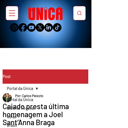
Post
Portal da Única
Por: Carlos Peixoto
Portal da Única
Caiado presta última
Distrito Federal
homenagem a Joel
Goiás
Sant’Anna Braga
Brasil