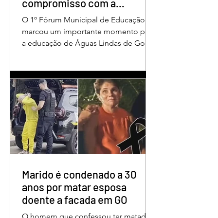
compromisso com a
valorização dos educadores
O 1º Fórum Municipal de Educação
em Águas Lindas
marcou um importante momento para
a educação de Águas Lindas de Goiás,
reunindo profissionais da rede
municipal em um ambiente preparado
para promover conhecimento,
reflexão, troca de experiências e
valorização daqueles que exercem um
papel fundamental na formação das
futuras gerações. Durante o evento, o
secretário municipal de Educação,
Denildson Oliveira, destacou que o
fórum nasceu do desejo de oferecer
aos educadores muito mais do que
Marido é condenado a 30
um
anos por matar esposa
doente a facada em GO
O homem que confessou ter matado a