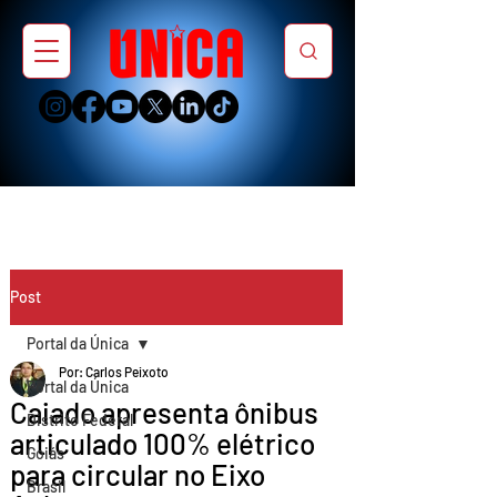
Post
Portal da Única
Por: Carlos Peixoto
Portal da Única
Caiado apresenta ônibus
Distrito Federal
articulado 100% elétrico
Goiás
para circular no Eixo
Brasil