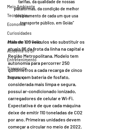
tarifas, da qualidade de nossas 
Meio Ambiente
plataformas, da condição de melhor 
Tecnologia
deslocamento de cada um que usa 
transporte público, em Goiás”
Economia
Curiosidades
Mais de 100 veículos vão substituir os 
Acidente em Goiás
atuais 86 da frota da linha na capital e 
Acidente no DF
Região Metropolitana. Modelo tem 
Entretenimento
autonomia para percorrer 250 
Transporte
quilômetros a cada recarga de cinco 
horas, com bateria de fosfato, 
Segurança
considerada mais limpa e segura, 
possui ar-condicionado ionizado, 
carregadores de celular e Wi-Fi. 
Expectativa é de que cada máquina 
deixe de emitir 110 toneladas de CO2 
por ano. Primeiras unidades devem 
começar a circular no meio de 2022. 