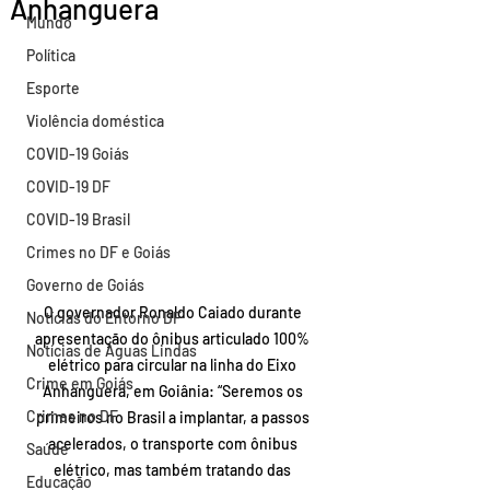
Anhanguera
Mundo
Política
Esporte
Violência doméstica
COVID-19 Goiás
COVID-19 DF
COVID-19 Brasil
Crimes no DF e Goiás
Governo de Goiás
O governador Ronaldo Caiado durante 
Notícias do Entorno DF
apresentação do ônibus articulado 100% 
Notícias de Águas Lindas
elétrico para circular na linha do Eixo 
Crime em Goiás
Anhanguera, em Goiânia: “Seremos os 
Crimes no DF
primeiros no Brasil a implantar, a passos 
acelerados, o transporte com ônibus 
Saúde
elétrico, mas também tratando das 
Educação