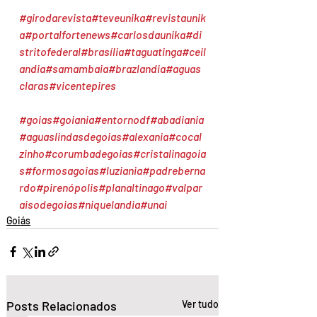
#girodarevista
#teveunika
#revistaunik
a
#portalfortenews
#carlosdaunika
#di
stritofederal
#brasília
#taguatinga
#ceil
andia
#samambaia
#brazlandia
#aguas
claras
#vicentepires
#goias
#goiania
#entornodf
#abadiania
#aguaslindasdegoias
#alexania
#cocal
zinho
#corumbadegoias
#cristalinagoia
s
#formosagoias
#luziania
#padreberna
rdo
#pirenópolis
#planaltinago
#valpar
aisodegoias
#niquelandia
#unai
Goiás
Posts Relacionados
Ver tudo