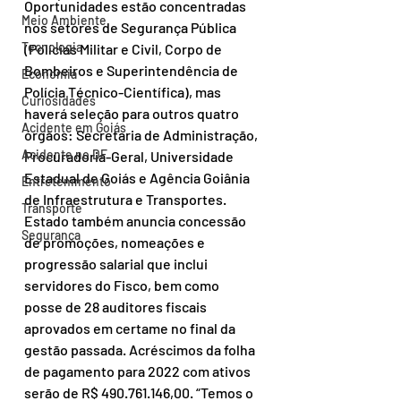
Oportunidades estão concentradas 
Meio Ambiente
nos setores de Segurança Pública 
Tecnologia
(Polícias Militar e Civil, Corpo de 
Bombeiros e Superintendência de 
Economia
Polícia Técnico-Científica), mas 
Curiosidades
haverá seleção para outros quatro 
Acidente em Goiás
órgãos: Secretaria de Administração, 
Acidente no DF
Procuradoria-Geral, Universidade 
Estadual de Goiás e Agência Goiânia 
Entretenimento
de Infraestrutura e Transportes. 
Transporte
Estado também anuncia concessão 
Segurança
de promoções, nomeações e 
progressão salarial que inclui 
servidores do Fisco, bem como 
posse de 28 auditores fiscais 
aprovados em certame no final da 
gestão passada. Acréscimos da folha 
de pagamento para 2022 com ativos 
serão de R$ 490.761.146,00. “Temos o 