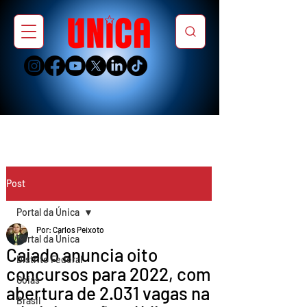
Post
Portal da Única
Por: Carlos Peixoto
Portal da Única
Caiado anuncia oito
Distrito Federal
concursos para 2022, com
Goiás
abertura de 2.031 vagas na
Brasil