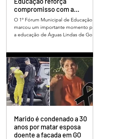
Educação reforça
compromisso com a
valorização dos educadores
O 1º Fórum Municipal de Educação
em Águas Lindas
marcou um importante momento para
a educação de Águas Lindas de Goiás,
reunindo profissionais da rede
municipal em um ambiente preparado
para promover conhecimento,
reflexão, troca de experiências e
valorização daqueles que exercem um
papel fundamental na formação das
futuras gerações. Durante o evento, o
secretário municipal de Educação,
Denildson Oliveira, destacou que o
fórum nasceu do desejo de oferecer
aos educadores muito mais do que
Marido é condenado a 30
um
anos por matar esposa
doente a facada em GO