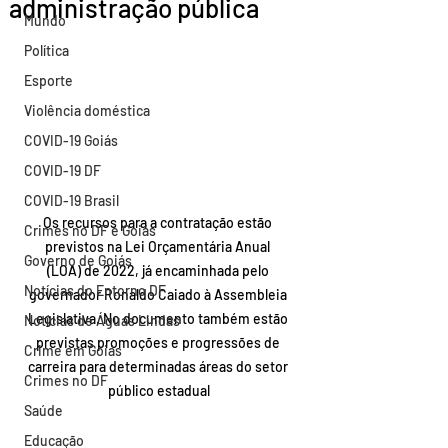
administração pública
Mundo
Política
Esporte
Violência doméstica
COVID-19 Goiás
COVID-19 DF
COVID-19 Brasil
Os recursos para a contratação estão 
Crimes no DF e Goiás
previstos na Lei Orçamentária Anual 
Governo de Goiás
(LOA) de 2022, já encaminhada pelo 
Notícias do Entorno DF
governador Ronaldo Caiado à Assembleia 
Legislativa. No documento também estão 
Notícias de Águas Lindas
previstas promoções e progressões de 
Crime em Goiás
carreira para determinadas áreas do setor 
Crimes no DF
público estadual
Saúde
Educação