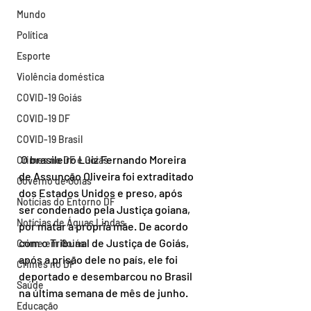
Mundo
Política
Esporte
Violência doméstica
COVID-19 Goiás
COVID-19 DF
COVID-19 Brasil
 O brasileiro Luiz Fernando Moreira 
Crimes no DF e Goiás
de Assunção Oliveira foi extraditado 
Governo de Goiás
dos Estados Unidos e preso, após 
Notícias do Entorno DF
ser condenado pela Justiça goiana, 
Notícias de Águas Lindas
por matar a própria mãe. De acordo 
com o Tribunal de Justiça de Goiás, 
Crime em Goiás
após a prisão dele no país, ele foi 
Crimes no DF
deportado e desembarcou no Brasil 
Saúde
na última semana de mês de junho.
Educação