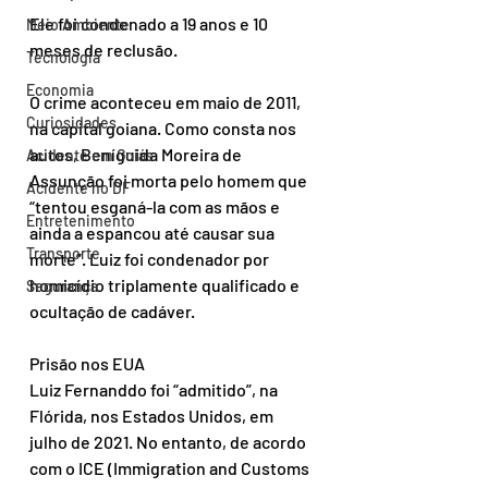
Ele foi condenado a 19 anos e 10 
Meio Ambiente
meses de reclusão.
Tecnologia
Economia
O crime aconteceu em maio de 2011, 
Curiosidades
na capital goiana. Como consta nos 
autos, Beníguida Moreira de 
Acidente em Goiás
Assunção foi morta pelo homem que 
Acidente no DF
“tentou esganá-la com as mãos e 
Entretenimento
ainda a espancou até causar sua 
Transporte
morte”. Luiz foi condenador por 
homicídio triplamente qualificado e 
Segurança
ocultação de cadáver.
Prisão nos EUA
Luiz Fernanddo foi “admitido”, na 
Flórida, nos Estados Unidos, em 
julho de 2021. No entanto, de acordo 
com o ICE (Immigration and Customs 