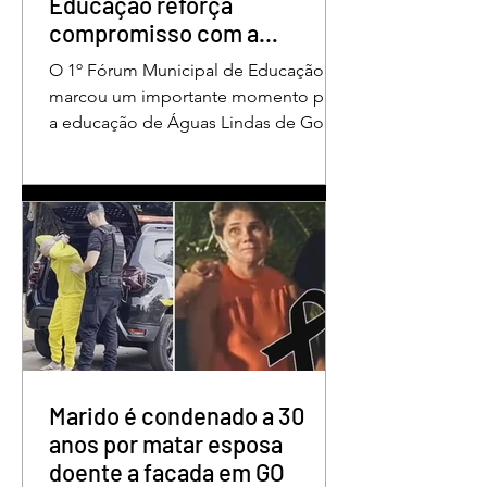
Educação reforça
compromisso com a
valorização dos educadores
O 1º Fórum Municipal de Educação
em Águas Lindas
marcou um importante momento para
a educação de Águas Lindas de Goiás,
reunindo profissionais da rede
municipal em um ambiente preparado
para promover conhecimento,
reflexão, troca de experiências e
valorização daqueles que exercem um
papel fundamental na formação das
futuras gerações. Durante o evento, o
secretário municipal de Educação,
Denildson Oliveira, destacou que o
fórum nasceu do desejo de oferecer
aos educadores muito mais do que
Marido é condenado a 30
um
anos por matar esposa
doente a facada em GO