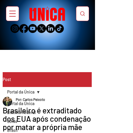
Post
Portal da Única
Por: Carlos Peixoto
Portal da Única
Brasileiro é extraditado
Distrito Federal
dos EUA após condenação
Goiás
por matar a própria mãe
Brasil