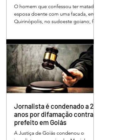
O homem que confessou ter matado a
esposa doente com uma facada, em
Quirinópolis, no sudoeste goiano, foi
condenado a 30 anos de prisão por
femicídio qualificado. O crime ocorreu
em outubro de 2025, na casa do casal.
À época, Cléria Rosa de Moraes se
recuperava de um Acidente Vascular
Cerebral (AVC) e estava em condição
de fragilidade física. De acordo com o
processo, Cléria foi morta com um
único golpe de faca no pescoço,
enquanto estava no quarto
repousando, desferido pelo
Jornalista é condenado a 2
anos por difamação contra
prefeito em Goiás
A Justiça de Goiás condenou o