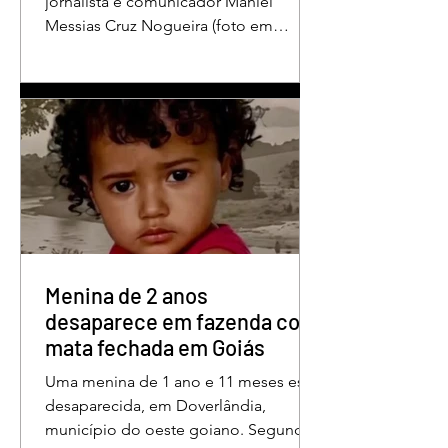
jornalista e comunicador Maniel
Messias Cruz Nogueira (foto em
destaque), conhecido como “Messias
da Gente”, a dois anos de detenção
pelo crime de difamação contra o ex-
prefeito de Edéia, José Wagner Neves
de Andrade. A sentença foi proferida
pelo juiz Hermes Pereira Vidigal, da
Vara Criminal da Comarca de Edéia. O
jornalista contesta a decisão e diz que
sofre perseguição. Apesar da
condenação, a pena será cumprida em
regime inicialmente aberto e
Menina de 2 anos
desaparece em fazenda com
mata fechada em Goiás
Uma menina de 1 ano e 11 meses está
desaparecida, em Doverlândia,
município do oeste goiano. Segundo