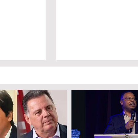
Eduardo
Lula sanciona lei que garante
legibilidade e a
renovação automática da CNH
ão