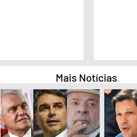
Mais Notícias
No G7, Lula cobra empenho
STF condena 
dos países ricos diante de
Bolsonaro a ine
desigualdades
4 anos de pris