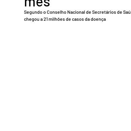
mês
Acidente em Goiás
Acidente no DF
Entretenimento
Tra
Segundo o Conselho Nacional de Secretários de Saúde
chegou a 21 milhões de casos da doença