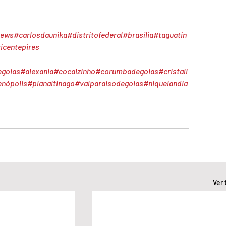
news
#carlosdaunika
#distritofederal
#brasília
#taguatin
icentepires
egoias
#alexania
#cocalzinho
#corumbadegoias
#cristali
enópolis
#planaltinago
#valparaisodegoias
#niquelandia
Ver 