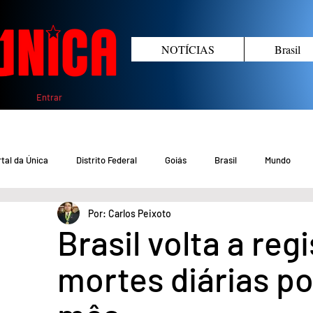
NOTÍCIAS
Brasil
Entrar
tal da Única
Distrito Federal
Goiás
Brasil
Mundo
Por: Carlos Peixoto
COVID-19 DF
COVID-19 Brasil
Crimes no DF e Goiás
Gover
Brasil volta a reg
mortes diárias p
Crime em Goiás
Crimes no DF
Saúde
Educação
M