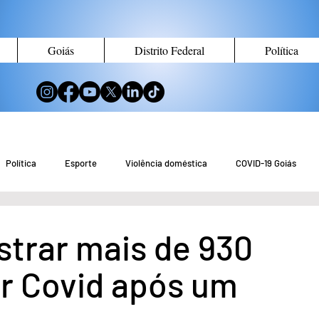
Goiás
Distrito Federal
Política
Política
Esporte
Violência doméstica
COVID-19 Goiás
no de Goiás
Notícias do Entorno DF
Notícias de Águas Lindas
istrar mais de 930
or Covid após um
eio Ambiente
Tecnologia
Economia
Curiosidades