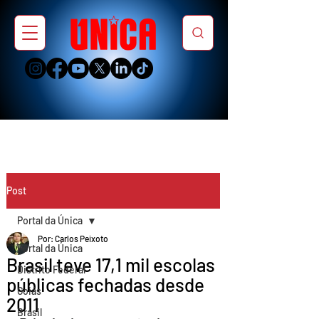
Post
Portal da Única
Por: Carlos Peixoto
Portal da Única
Brasil teve 17,1 mil escolas
Distrito Federal
públicas fechadas desde
Goiás
2011
Brasil