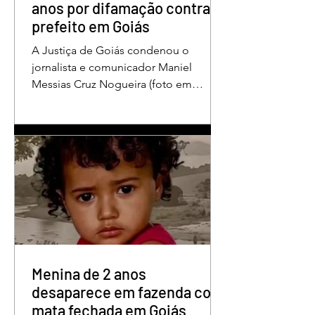
anos por difamação contra
prefeito em Goiás
A Justiça de Goiás condenou o
jornalista e comunicador Maniel
Messias Cruz Nogueira (foto em
destaque), conhecido como “Messias
da Gente”, a dois anos de detenção
pelo crime de difamação contra o ex-
prefeito de Edéia, José Wagner Neves
de Andrade. A sentença foi proferida
pelo juiz Hermes Pereira Vidigal, da
Vara Criminal da Comarca de Edéia. O
jornalista contesta a decisão e diz que
sofre perseguição. Apesar da
condenação, a pena será cumprida em
regime inicialmente aberto e
Menina de 2 anos
desaparece em fazenda com
mata fechada em Goiás