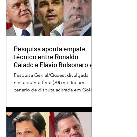
STF condena Eduardo
Lula sanciona lei 
Bolsonaro a
garante renovaçã
inelegibilidade e a 4
automática da CN
anos de prisão
Pesquisa aponta empate
técnico entre Ronaldo
Caiado e Flávio Bolsonaro em
Goiás
Pesquisa Genial/Quaest divulgada
nesta quinta-feira (30) mostra um
cenário de disputa acirrada em Goiás
para a Presidência da República. O ex-
governador Ronaldo Caiado (PSD)
aparece com 33% das intenções de
voto no primeiro turno, seguido pelo
senador Flávio Bolsonaro (PL), com
27%. Considerando a margem de erro