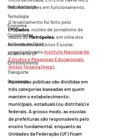
mil instituições em funcionamento.
Meio Ambiente
Tecnologia
O levantamento foi feito pelo 
Economia
(M)Dados
, núcleo de jornalismo de 
Curiosidades
dados do 
Metrópoles
, em cima dos 
microdados do Censo Escolar, 
Acidente em Goiás
organizado pelo 
Instituto Nacional de 
Acidente no DF
Estudos e Pesquisas Educacionais 
Entretenimento
Anísio Teixeira (Inep)
.
Transporte
As escolas públicas são divididas em 
Segurança
três categorias baseadas em quem 
mantém o estabelecimento: 
municipais, estaduais (ou distritais) e 
federais. A grosso modo, as escolas 
de prefeituras são responsáveis pelo 
ensino fundamental, enquanto as 
Unidades da Federação (UF) ficam 