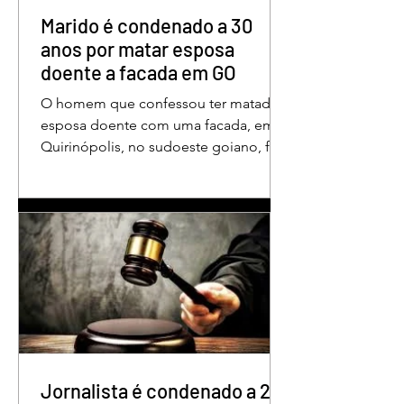
aos educadores muito mais do que
Marido é condenado a 30
um
anos por matar esposa
doente a facada em GO
O homem que confessou ter matado a
esposa doente com uma facada, em
Quirinópolis, no sudoeste goiano, foi
condenado a 30 anos de prisão por
femicídio qualificado. O crime ocorreu
em outubro de 2025, na casa do casal.
À época, Cléria Rosa de Moraes se
recuperava de um Acidente Vascular
Cerebral (AVC) e estava em condição
de fragilidade física. De acordo com o
processo, Cléria foi morta com um
único golpe de faca no pescoço,
enquanto estava no quarto
repousando, desferido pelo
Jornalista é condenado a 2