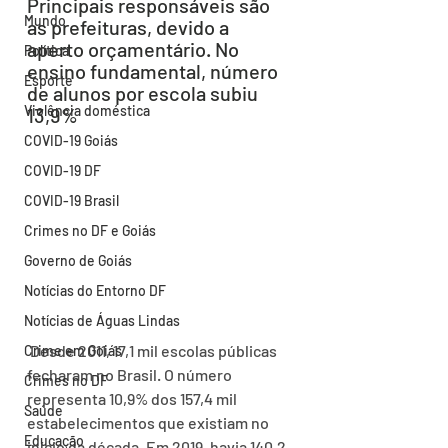
Principais responsáveis são 
Mundo
as prefeituras, devido a 
aperto orçamentário. No 
Política
ensino fundamental, número 
Esporte
de alunos por escola subiu 
Violência doméstica
13,9%
COVID-19 Goiás
COVID-19 DF
COVID-19 Brasil
Crimes no DF e Goiás
Governo de Goiás
Notícias do Entorno DF
Notícias de Águas Lindas
Desde 2011, 17,1 mil escolas públicas 
Crime em Goiás
fecharam no Brasil. O número 
Crimes no DF
representa 10,9% dos 157,4 mil 
Saúde
estabelecimentos que existiam no 
Educação
início da década. Em 2019, havia 140,2 