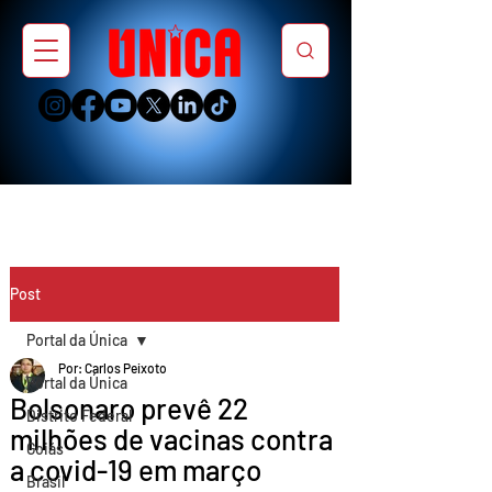
Post
Portal da Única
Por: Carlos Peixoto
Portal da Única
Bolsonaro prevê 22
Distrito Federal
milhões de vacinas contra
Goiás
a covid-19 em março
Brasil