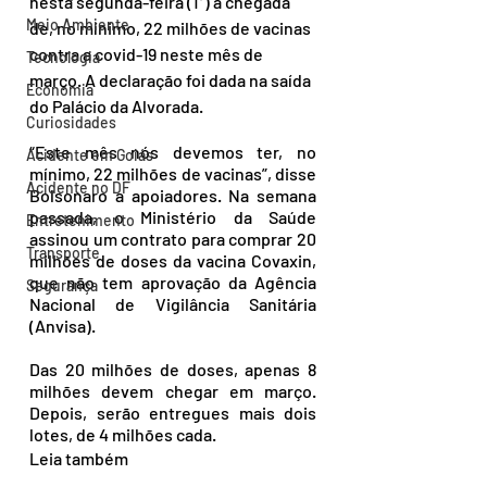
nesta segunda-feira (1°) a chegada 
Meio Ambiente
de, no mínimo, 22 milhões de vacinas 
contra a covid-19 neste mês de 
Tecnologia
março. A declaração foi dada na saída 
Economia
do Palácio da Alvorada.
Curiosidades
“Este mês nós devemos ter, no 
Acidente em Goiás
mínimo, 22 milhões de vacinas”, disse 
Acidente no DF
Bolsonaro a apoiadores. Na semana 
passada, o Ministério da Saúde 
Entretenimento
assinou um contrato para comprar 20 
Transporte
milhões de doses da vacina Covaxin, 
que não tem aprovação da Agência 
Segurança
Nacional de Vigilância Sanitária 
(Anvisa).
Das 20 milhões de doses, apenas 8 
milhões devem chegar em março. 
Depois, serão entregues mais dois 
lotes, de 4 milhões cada.
Leia também