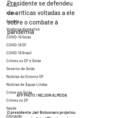
Presidente se defendeu 
Mundo
de críticas voltadas a ele 
Política
sobre o combate à 
Esporte
Violência doméstica
pandemia
COVID-19 Goiás
COVID-19 DF
COVID-19 Brasil
Crimes no DF e Goiás
Governo de Goiás
Notícias do Entorno DF
Notícias de Águas Lindas
Crime em Goiás
AFP PHOTO / NELSON ALMEIDA
Crimes no DF
Saúde
O presidente Jair Bolsonaro projetou 
Educação