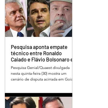
STF condena Eduardo
Lula sanciona lei 
Bolsonaro a
garante renovaçã
inelegibilidade e a 4
automática da CN
anos de prisão
Pesquisa aponta empate
técnico entre Ronaldo
Caiado e Flávio Bolsonaro em
Goiás
Pesquisa Genial/Quaest divulgada
nesta quinta-feira (30) mostra um
cenário de disputa acirrada em Goiás
para a Presidência da República. O ex-
governador Ronaldo Caiado (PSD)
aparece com 33% das intenções de
voto no primeiro turno, seguido pelo