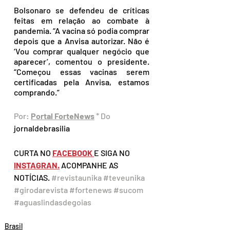
Bolsonaro se defendeu de críticas 
feitas em relação ao combate à 
pandemia. “A vacina só podia comprar 
depois que a Anvisa autorizar. Não é 
‘Vou comprar qualquer negócio que 
aparecer’, comentou o presidente. 
“Começou essas vacinas serem 
certificadas pela Anvisa, estamos 
comprando.”
Por: 
Portal ForteNews
 * Do 
jornaldebrasilia
CURTA NO 
FACEBOOK 
E SIGA NO 
INSTAGRAN.
 ACOMPANHE AS 
NOTÍCIAS. 
#revistaunika
#teveunika
#girodarevista
#fortenews
#sucom
#aguaslindasdegoias
Brasil