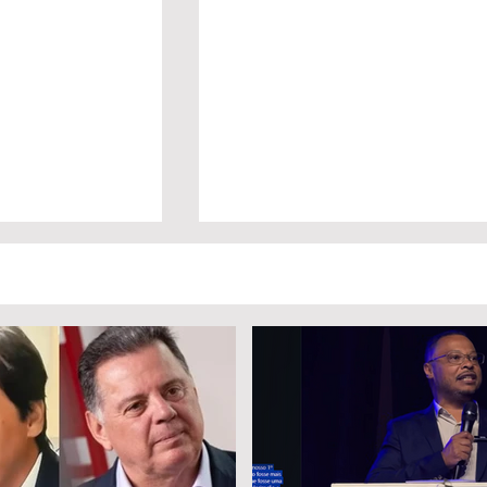
Eduardo
Lula sanciona lei que garante
legibilidade e a
renovação automática da CNH
ão