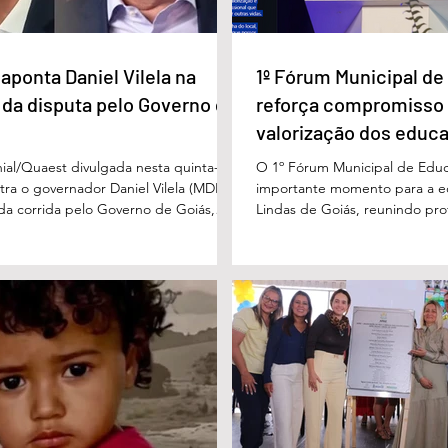
aponta Daniel Vilela na
1º Fórum Municipal d
 da disputa pelo Governo de
reforça compromisso
valorização dos educ
Águas Lindas
ial/Quaest divulgada nesta quinta-
O 1º Fórum Municipal de Edu
stra o governador Daniel Vilela (MDB)
importante momento para a 
 da corrida pelo Governo de Goiás,
Lindas de Goiás, reunindo prof
tenções de voto para o primeiro turno
municipal em um ambiente pr
ma eventual disputa de segundo
promover conhecimento, refle
nário estimulado para o primeiro
experiências e valorização d
l Vilela aparece com 37% das intenções
um papel fundamental na form
uido pelo ex-governador Marconi
gerações. Durante o evento, o
B), com 21%. Em seguida estão Wilder
de Educação, Denildson Olivei
 com 11%, Luis Cesar Bueno (PT), com
fórum nasceu do desejo de of
educadores muito mais do q