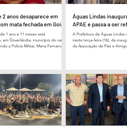
e 2 anos desaparece em
Águas Lindas inaugur
com mata fechada em Goiás
APAE e passa a ser re
e 1 ano e 11 meses está
A Prefeitura de Águas Lindas 
, em Doverlândia, município do oeste
nesta terça-feira (16), da ina
do a Polícia Militar, Maria Fernanda
da Associação de Pais e Amigo
cha foi vista pela última vez na
considerada um marco históric
segunda-feira (15/6), na Fazenda Vale
toda a região do Entorno do Di
a zona rural, e até a manhã desta
entrega da unidade represen
16/6) não havia sido localizada. O Corpo
avanço nas políticas públicas 
 realiza buscas na região, que é de
especializada e atendimento mu
 e próxima ao Rio Paraíso. De acordo
pessoas com deficiência. A nov
 Vivaldo Alves da Silva Filho, da Polí
projetada para oferecer acolh