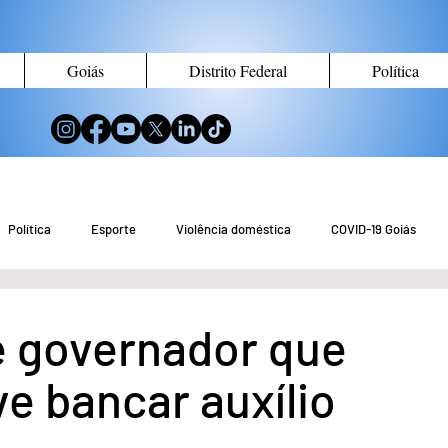
Goiás
Distrito Federal
Política
Política
Esporte
Violência doméstica
COVID-19 Goiás
no de Goiás
Notícias do Entorno DF
Notícias de Águas Lindas
e governador que
e bancar auxílio
eio Ambiente
Tecnologia
Economia
Curiosidades