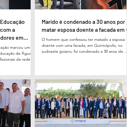
e Educação
Marido é condenado a 30 anos por
 com a
matar esposa doente a facada em
adores em
O homem que confessou ter matado a esposa
doente com uma facada, em Quirinópolis, no
cação marcou um
sudoeste goiano, foi condenado a 30 anos de
educação de Águas
prisão por femicídio qualificado. O crime ocorr
issionais da rede
em outubro de 2025, na casa do casal. À época
eparado para
Cléria Rosa de Moraes se recuperava de um
xão, troca de
Acidente Vascular Cerebral (AVC) e estava em
aqueles que exercem
condição de fragilidade física. De acordo com o
ação das futuras
processo, Cléria foi morta com um único golpe
 secretário municipal
faca no pescoço, enquanto estava no quarto
ra, destacou que o
repousando, desferido pelo
erecer aos
ue um