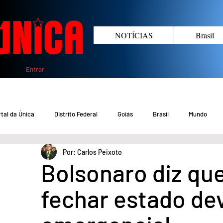
NOTÍCIAS
Brasil
Entrar
tal da Única
Distrito Federal
Goiás
Brasil
Mundo
Por: Carlos Peixoto
COVID-19 DF
COVID-19 Brasil
Crimes no DF e Goiás
Gover
Bolsonaro diz qu
fechar estado dev
Crime em Goiás
Crimes no DF
Saúde
Educação
M