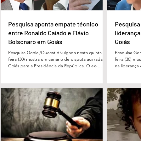
Pesquisa aponta empate técnico
Pesquisa 
entre Ronaldo Caiado e Flávio
liderança
Bolsonaro em Goiás
Goiás
Pesquisa Genial/Quaest divulgada nesta quinta-
Pesquisa Gen
feira (30) mostra um cenário de disputa acirrada em
feira (30) mo
Goiás para a Presidência da República. O ex-
na liderança
governador Ronaldo Caiado (PSD) aparece com
tanto nas in
33% das intenções de voto no primeiro turno,
quanto em u
seguido pelo senador Flávio Bolsonaro (PL), com
turno. No ce
27%. Considerando a margem de erro de três
turno, Danie
pontos percentuais, os dois estão em empate
de voto, seg
técnico. Na terceira colocação está o presidente
Perillo (PSD
Luiz Inácio Lula da Silva (PT), com 23% das
Morais (PL),
intenções de voto. Os
3%, e