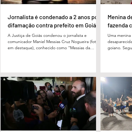
Jornalista é condenado a 2 anos por
Menina d
difamação contra prefeito em Goiás
fazenda 
A Justiça de Goiás condenou o jornalista e
Uma menina d
comunicador Maniel Messias Cruz Nogueira (foto
desaparecida
em destaque), conhecido como “Messias da
goiano. Segun
Gente”, a dois anos de detenção pelo crime de
Cândido da Ro
difamação contra o ex-prefeito de Edéia, José
manhã dessa 
Wagner Neves de Andrade. A sentença foi
do Paraíso, n
proferida pelo juiz Hermes Pereira Vidigal, da Vara
terça-feira (
Criminal da Comarca de Edéia. O jornalista
de Bombeiros
contesta a decisão e diz que sofre perseguição.
mata fechada
Apesar da condenação, a pena será cumprida em
com o tenente
regime inicialmente aberto e