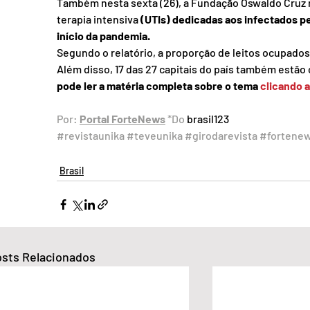
Também nesta sexta (26), a Fundação Oswaldo Cruz r
terapia intensiva
 (UTIs) dedicadas aos infectados pe
início da pandemia.
Segundo o relatório, a proporção de leitos ocupados
Além disso, 17 das 27 capitais do país também estão
pode ler a matéria completa sobre o tema 
clicando 
Por: 
Portal ForteNews
 *Do 
brasil123
#revistaunika
#teveunika
#girodarevista
#fortene
Brasil
sts Relacionados