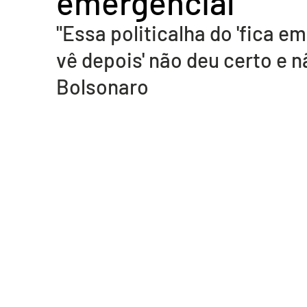
emergencial
Acidente em Goiás
Acidente no DF
Entretenimento
Tra
"Essa politicalha do 'fica e
vê depois' não deu certo e nã
Bolsonaro