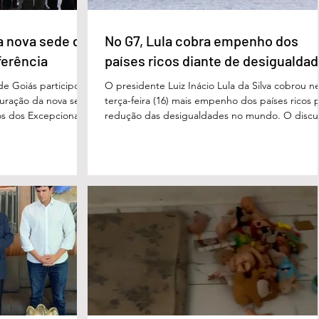
a nova sede da
No G7, Lula cobra empenho dos
ferência
países ricos diante de desigualda
de Goiás participou,
O presidente Luiz Inácio Lula da Silva cobrou n
uguração da nova sede
terça-feira (16) mais empenho dos países ricos 
s dos Excepcionais,
redução das desigualdades no mundo. O discu
o para o município e
foi feito em Évian, na França, durante a Cúpula
strito Federal. A
g7, que reúne as principais economias do mun
ta um importante
De acordo com o presidente, a desigualdade
de inclusão, educação
entre países ricos e pobres tem aumentado. “
ltidisciplinar às
desafios se multiplicam, mas a solidariedade
a estrutura foi
internacional encolhe. A distância que separa a
imento, dese
prosperidade de Évian da realidade enfrentada