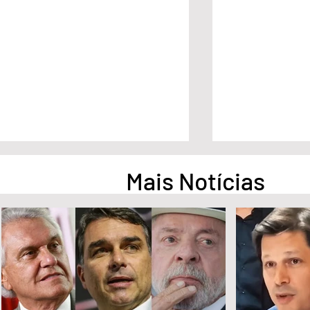
Mais Notícias
No G7, Lula cobra empenho
STF condena 
dos países ricos diante de
Bolsonaro a ine
desigualdades
4 anos de pris