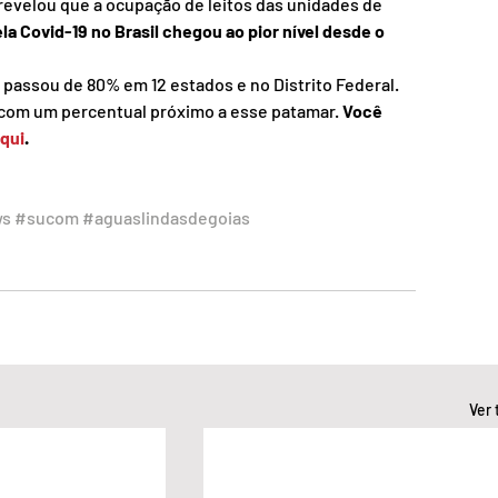
evelou que a ocupação de leitos das unidades de 
la Covid-19 no Brasil chegou ao pior nível desde o 
 passou de 80% em 12 estados e no Distrito Federal. 
 com um percentual próximo a esse patamar. 
Você 
aqui
. 
ws
#sucom
#aguaslindasdegoias
Ver 