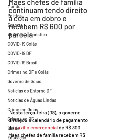
Mães chefes de família 
Mundo
continuam tendo direito 
Política
a cota em dobro e 
recebem R$ 600 por 
Esporte
parcela
Violência doméstica
COVID-19 Goiás
COVID-19 DF
COVID-19 Brasil
Crimes no DF e Goiás
Governo de Goiás
Notícias do Entorno DF
Notícias de Águas Lindas
Crime em Goiás
 Nesta terça-feira (08), o governo 
Crimes no DF
divulgou o calendário de pagamento 
do 
auxílio emergencial
 de R$ 300. 
Saúde
Mães chefes de família recebem R$ 
Educação