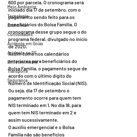
600 por parcela. O cronograma será 
Meio Ambiente
iniciado dia 17 de setembro, com o 
Tecnologia
pagamento sendo feito para os 
beneficiários do Bolsa Família. O 
Economia
cronograma desse grupo segue o do 
Curiosidades
programa federal, divulgado no início 
Acidente em Goiás
de 2020.
Acidente no DF
Assim como nos calendários 
anteriores para beneficiários do 
Entretenimento
Bolsa Família, o pagamento segue de 
Transporte
acordo com o último dígito do 
Segurança
Número de Identificação Social (NIS). 
Ou seja, dia 17 de setembro o 
pagamento ocorre para quem tem 
NIS terminado em 1. No dia 18, para 
quem tem NIS terminado em 2 e 
assim sucessivamente.
O auxílio emergencial e o Bolsa 
Família não são benefícios 