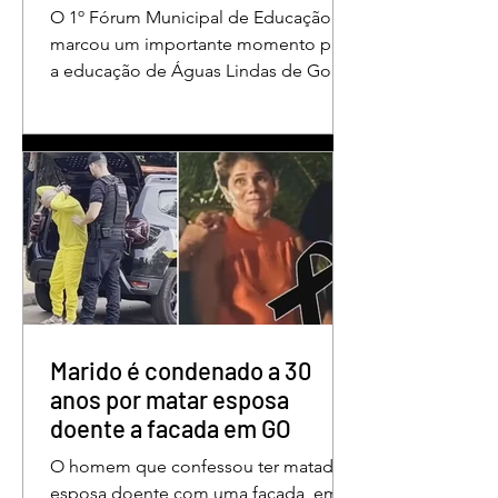
valorização dos educadores
O 1º Fórum Municipal de Educação
em Águas Lindas
marcou um importante momento para
a educação de Águas Lindas de Goiás,
reunindo profissionais da rede
municipal em um ambiente preparado
para promover conhecimento,
reflexão, troca de experiências e
valorização daqueles que exercem um
papel fundamental na formação das
futuras gerações. Durante o evento, o
secretário municipal de Educação,
Denildson Oliveira, destacou que o
fórum nasceu do desejo de oferecer
aos educadores muito mais do que
Marido é condenado a 30
um
anos por matar esposa
doente a facada em GO
O homem que confessou ter matado a
esposa doente com uma facada, em