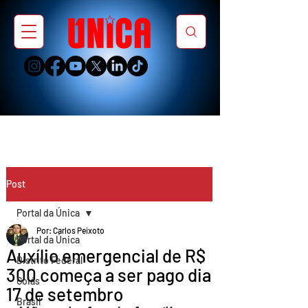
Post
Portal da Única
Por: Carlos Peixoto
Portal da Única
Auxílio emergencial de R$
Distrito Federal
300 começa a ser pago dia
Goiás
17 de setembro
Brasil