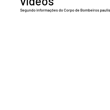
vídeos
Acidente em Goiás
Acidente no DF
Entretenimento
Tra
Segundo informações do Corpo de Bombeiros paulista