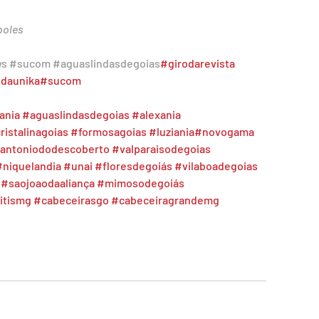
poles
ws
#sucom
#aguaslindasdegoias
#girodarevista
sdaunika
#sucom
ania
#aguaslindasdegoias
#alexania
ristalinagoias
#formosagoias
#luziania
#novogama
antoniododescoberto
#valparaisodegoias
#niquelandia
#unai
#floresdegoiás
#vilaboadegoias
#saojoaodaaliança
#mimosodegoiás
itismg
#cabeceirasgo
#cabeceiragrandemg