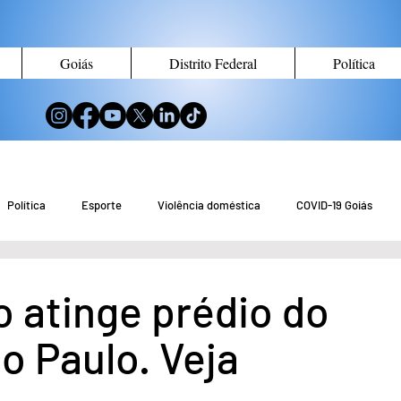
Goiás
Distrito Federal
Política
Política
Esporte
Violência doméstica
COVID-19 Goiás
no de Goiás
Notícias do Entorno DF
Notícias de Águas Lindas
o atinge prédio do
ão Paulo. Veja
eio Ambiente
Tecnologia
Economia
Curiosidades