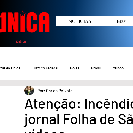
NOTÍCIAS
Brasil
Entrar
tal da Única
Distrito Federal
Goiás
Brasil
Mundo
Por: Carlos Peixoto
COVID-19 DF
COVID-19 Brasil
Crimes no DF e Goiás
Gover
Atenção: Incêndi
jornal Folha de S
Crime em Goiás
Crimes no DF
Saúde
Educação
M