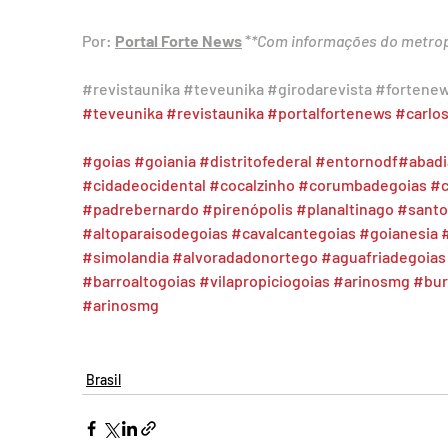
Por: 
Portal Forte News
 *
*Com informações do metro
#revistaunika
#teveunika
#girodarevista
#fortene
#teveunika
#revistaunika
#portalfortenews
#carlo
#goias
#goiania
#distritofederal
#entornodf
#abadi
#cidadeocidental
#cocalzinho
#corumbadegoias
#c
#padrebernardo
#pirenópolis
#planaltinago
#santo
#altoparaisodegoias
#cavalcantegoias
#goianesia
#simolandia
#alvoradadonortego
#aguafriadegoias
#barroaltogoias
#vilapropiciogoias
#arinosmg
#bur
#arinosmg
Brasil