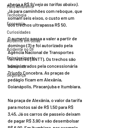
chega a R$ 9 
(veja as tarifas abaixo)
. 
Meio Ambiente
Já para caminhões com reboque, que 
Tecnologia
somam seis eixos, o custo em um 
Economia
dos trechos ultrapassa R$ 50.
Curiosidades
O aumento passa a valer a partir de 
Acidente em Goiás
domingo (3) e foi autorizado pela 
Acidente no DF
Agência Nacional de Transportes 
Entretenimento
Terrestres (ANTT). Os trechos são 
administrados pela concessionária 
Transporte
Triunfo Concebra. As praças de 
Segurança
pedágio ficam em Alexânia, 
Goianápolis, Piracanjuba e Itumbiara.
Na praça de Alexânia, o valor da tarifa 
para motos sai de R$ 1,50 para R$ 
3,45. Já os carros de passeio deixam 
de pagar R$ 3,90 e vão desembolsar 
R$ 6,90. Em Itumbiara, por exemplo, 