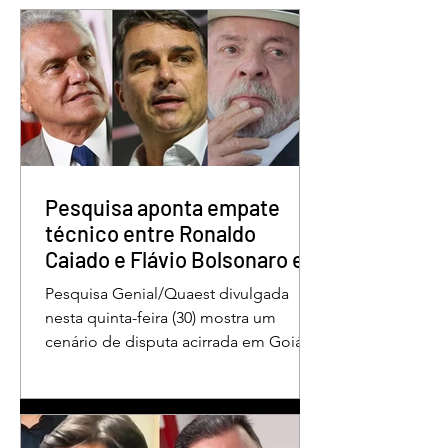
Pesquisa aponta Daniel
Marido é condena
Vilela na liderança da
30 anos por matar
disputa pelo Governo
esposa doente a 
de Goiás
em GO
Pesquisa aponta empate
técnico entre Ronaldo
Caiado e Flávio Bolsonaro em
Goiás
Pesquisa Genial/Quaest divulgada
nesta quinta-feira (30) mostra um
cenário de disputa acirrada em Goiás
para a Presidência da República. O ex-
governador Ronaldo Caiado (PSD)
aparece com 33% das intenções de
voto no primeiro turno, seguido pelo