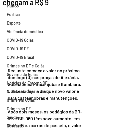
chegam a R$ 9
Mundo
Política
Esporte
Violência doméstica
COVID-19 Goiás
COVID-19 DF
COVID-19 Brasil
Crimes no DF e Goiás
Reajuste começa a valer no próximo 
Governo de Goiás
domingo (3) nas praças de Alexânia, 
Notícias do Entorno DF
Goianápolis, Piracanjuba e Itumbiara. 
Concessionária diz que novo valor é 
Notícias de Águas Lindas
para custear obras e manutenções.
Crime em Goiás
Crimes no DF
Após dois meses, os pedágios da BR-
Saúde
153 e BR-060 têm novo aumento, em 
Goiás. Para carros de passeio, o valor 
Educação