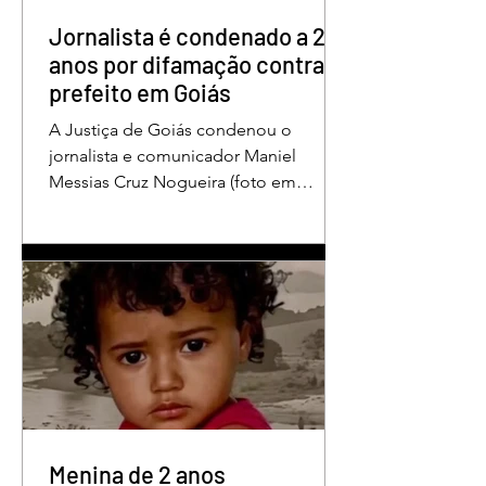
enquanto estava no quarto
repousando, desferido pelo
Jornalista é condenado a 2
anos por difamação contra
prefeito em Goiás
A Justiça de Goiás condenou o
jornalista e comunicador Maniel
Messias Cruz Nogueira (foto em
destaque), conhecido como “Messias
da Gente”, a dois anos de detenção
pelo crime de difamação contra o ex-
prefeito de Edéia, José Wagner Neves
de Andrade. A sentença foi proferida
pelo juiz Hermes Pereira Vidigal, da
Vara Criminal da Comarca de Edéia. O
jornalista contesta a decisão e diz que
sofre perseguição. Apesar da
condenação, a pena será cumprida em
regime inicialmente aberto e
Menina de 2 anos