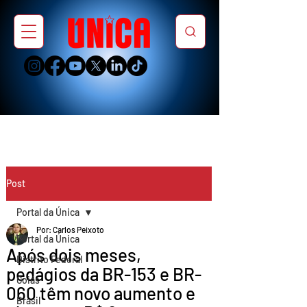
Post
Portal da Única
Por: Carlos Peixoto
Portal da Única
Após dois meses,
Distrito Federal
pedágios da BR-153 e BR-
Goiás
060 têm novo aumento e
Brasil