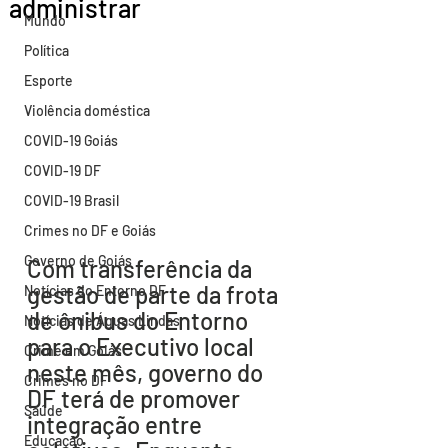
administrar
Mundo
Política
Esporte
Violência doméstica
COVID-19 Goiás
COVID-19 DF
COVID-19 Brasil
Crimes no DF e Goiás
Governo de Goiás
Com transferência da 
gestão de parte da frota 
Notícias do Entorno DF
de ônibus do Entorno 
Notícias de Águas Lindas
para o Executivo local 
Crime em Goiás
neste mês, governo do 
Crimes no DF
DF terá de promover 
Saúde
integração entre 
Educação