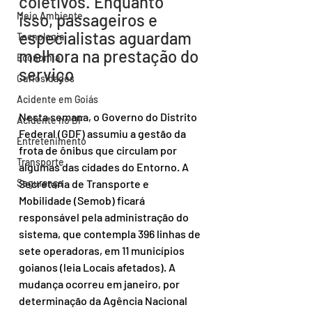
coletivos. Enquanto 
isso, passageiros e 
Meio Ambiente
especialistas aguardam 
Tecnologia
melhora na prestação do 
Economia
serviço
Curiosidades
Acidente em Goiás
Nesta semana, o Governo do Distrito 
Acidente no DF
Federal (GDF) assumiu a gestão da 
Entretenimento
frota de ônibus que circulam por 
Transporte
algumas das cidades do Entorno. A 
Secretaria de Transporte e 
Segurança
Mobilidade (Semob) ficará 
responsável pela administração do 
sistema, que contempla 396 linhas de 
sete operadoras, em 11 municípios 
goianos (leia Locais afetados). A 
mudança ocorreu em janeiro, por 
determinação da Agência Nacional 