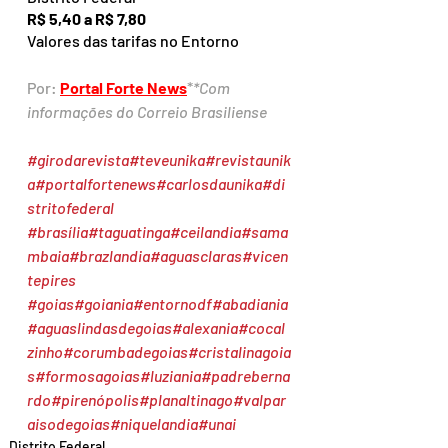
R$ 5,40 a R$ 7,80
Valores das tarifas no Entorno
Por: 
Portal Forte News
*
*Com 
informações do Correio Brasiliense
#girodarevista
#teveunika
#revistaunik
a
#portalfortenews
#carlosdaunika
#di
stritofederal
#brasília
#taguatinga
#ceilandia
#sama
mbaia
#brazlandia
#aguasclaras
#vicen
tepires
#goias
#goiania
#entornodf
#abadiania
#aguaslindasdegoias
#alexania
#cocal
zinho
#corumbadegoias
#cristalinagoia
s
#formosagoias
#luziania
#padreberna
rdo
#pirenópolis
#planaltinago
#valpar
aisodegoias
#niquelandia
#unai
Distrito Federal