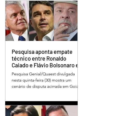
Quem é o Jornalista
Câmara Legislativ
Carlos Peixoto,
Distrito Federal
homenageado pela
homenagea os
CLDF no Dia da
jornalistas no Dia 
Imprensa
Imprensa
Pesquisa aponta empate
técnico entre Ronaldo
Caiado e Flávio Bolsonaro em
Goiás
Pesquisa Genial/Quaest divulgada
nesta quinta-feira (30) mostra um
cenário de disputa acirrada em Goiás
para a Presidência da República. O ex-
governador Ronaldo Caiado (PSD)
aparece com 33% das intenções de
voto no primeiro turno, seguido pelo