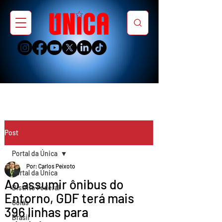
Post
Portal da Única
Por: Carlos Peixoto
Portal da Única
Ao assumir ônibus do
Distrito Federal
Entorno, GDF terá mais
Goiás
396 linhas para
Brasil