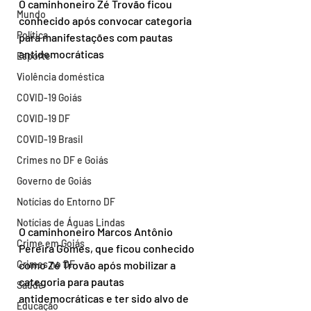
O caminhoneiro Zé Trovão ficou 
Mundo
conhecido após convocar categoria 
Política
para manifestações com pautas 
antidemocráticas
Esporte
Violência doméstica
COVID-19 Goiás
COVID-19 DF
COVID-19 Brasil
Crimes no DF e Goiás
Governo de Goiás
Notícias do Entorno DF
Notícias de Águas Lindas
O caminhoneiro Marcos Antônio 
Crime em Goiás
Pereira Gomes, que ficou conhecido 
Crimes no DF
como Zé Trovão após mobilizar a 
categoria para pautas 
Saúde
antidemocráticas e ter sido alvo de 
Educação