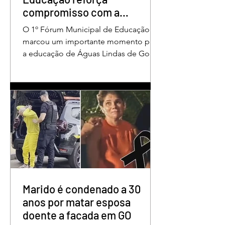
compromisso com a
valorização dos educadores
O 1º Fórum Municipal de Educação
em Águas Lindas
marcou um importante momento para
a educação de Águas Lindas de Goiás,
reunindo profissionais da rede
municipal em um ambiente preparado
para promover conhecimento,
reflexão, troca de experiências e
valorização daqueles que exercem um
papel fundamental na formação das
futuras gerações. Durante o evento, o
secretário municipal de Educação,
Denildson Oliveira, destacou que o
fórum nasceu do desejo de oferecer
aos educadores muito mais do que
Marido é condenado a 30
um
anos por matar esposa
doente a facada em GO