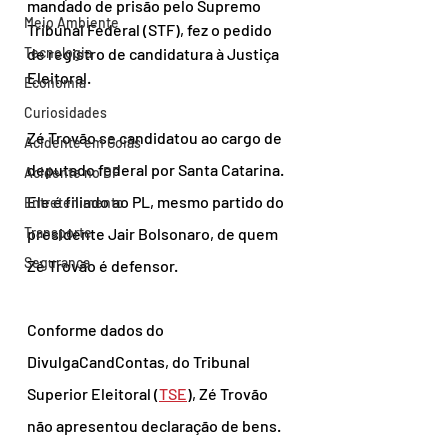
mandado de prisão pelo Supremo 
Meio Ambiente
Tribunal Federal (STF), fez o pedido 
Tecnologia
de registro de candidatura à Justiça 
Eleitoral.
Economia
Curiosidades
Zé Trovão se candidatou ao cargo de 
Acidente em Goiás
deputado federal por Santa Catarina. 
Acidente no DF
Ele é filiado ao PL, mesmo partido do 
Entretenimento
Transporte
presidente Jair Bolsonaro, de quem 
Segurança
Zé Trovão é defensor.
Conforme dados do 
DivulgaCandContas, do Tribunal 
Superior Eleitoral (
TSE
), Zé Trovão 
não apresentou declaração de bens.