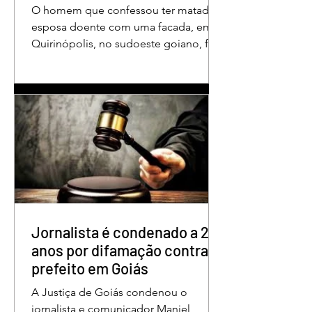
O homem que confessou ter matado a
esposa doente com uma facada, em
Quirinópolis, no sudoeste goiano, foi
condenado a 30 anos de prisão por
femicídio qualificado. O crime ocorreu
em outubro de 2025, na casa do casal.
À época, Cléria Rosa de Moraes se
recuperava de um Acidente Vascular
Cerebral (AVC) e estava em condição
de fragilidade física. De acordo com o
processo, Cléria foi morta com um
único golpe de faca no pescoço,
enquanto estava no quarto
repousando, desferido pelo
Jornalista é condenado a 2
anos por difamação contra
prefeito em Goiás
A Justiça de Goiás condenou o
jornalista e comunicador Maniel