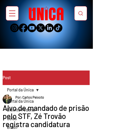
Post
Portal da Única
Por: Carlos Peixoto
Portal da Única
Alvo de mandado de prisão
Distrito Federal
pelo STF, Zé Trovão
Goiás
registra candidatura
Brasil