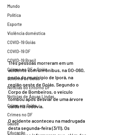
Mundo
Política
Esporte
Violência doméstica
COVID-19 Goiás
COVID-19 DF
COVID-19 Brasil
Três pessoas morreram em um 
Crimes no DF e Goiás
acidente com um ônibus, na GO-060, 
perto do município de Iporá, na 
Governo de Goiás
região oeste de Goiás. Segundo o 
Notícias do Entorno DF
Corpo de Bombeiros, o veículo 
Notícias de Águas Lindas
tombou após desviar de uma árvore 
Crime em Goiás
caída na rodovia.
Crimes no DF
O acidente aconteceu na madrugada 
Saúde
desta segunda-feira (3/11). Os 
Educação