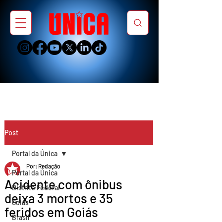
Post
Portal da Única
Por: Redação
Portal da Única
Acidente com ônibus
Distrito Federal
deixa 3 mortos e 35
Goiás
feridos em Goiás
Brasil