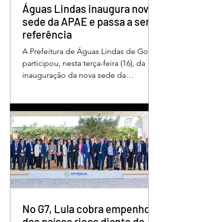
Filho, da Polí
Águas Lindas inaugura nova
sede da APAE e passa a ser
referência
A Prefeitura de Águas Lindas de Goiás
participou, nesta terça-feira (16), da
inauguração da nova sede da
Associação de Pais e Amigos dos
Excepcionais, considerada um marco
histórico para o município e toda a
região do Entorno do Distrito Federal.
A entrega da unidade representa um
importante avanço nas políticas
públicas de inclusão, educação
especializada e atendimento
multidisciplinar às pessoas com
deficiência. A nova estrutura foi
projetada para oferecer acolhimento,
No G7, Lula cobra empenho
dese
dos países ricos diante de