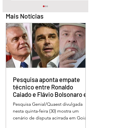
Mais Notícias
Pesquisa aponta Daniel
Marido é condena
Vilela na liderança da
30 anos por matar
disputa pelo Governo
esposa doente a 
de Goiás
em GO
Pesquisa aponta empate
técnico entre Ronaldo
Caiado e Flávio Bolsonaro em
Goiás
Pesquisa Genial/Quaest divulgada
nesta quinta-feira (30) mostra um
cenário de disputa acirrada em Goiás
para a Presidência da República. O ex-