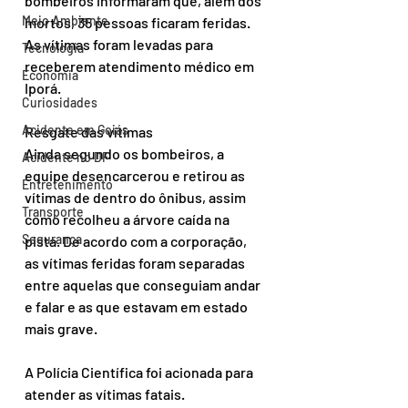
bombeiros informaram que, além dos 
Meio Ambiente
mortos, 35 pessoas ficaram feridas. 
As vítimas foram levadas para 
Tecnologia
receberem atendimento médico em 
Economia
Iporá.
Curiosidades
Acidente em Goiás
Resgate das vítimas
Ainda segundo os bombeiros, a 
Acidente no DF
equipe desencarcerou e retirou as 
Entretenimento
vítimas de dentro do ônibus, assim 
Transporte
como recolheu a árvore caída na 
Segurança
pista. De acordo com a corporação, 
as vítimas feridas foram separadas 
entre aquelas que conseguiam andar 
e falar e as que estavam em estado 
mais grave.
A Polícia Científica foi acionada para 
atender as vítimas fatais.