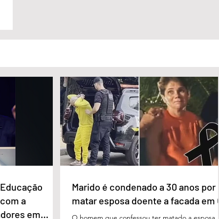
e Educação
Marido é condenado a 30 anos por
 com a
matar esposa doente a facada em
adores em
O homem que confessou ter matado a esposa