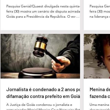
Pesquisa Genial/Quaest divulgada nesta quinta-
Pesquisa Gen
feira (30) mostra um cenário de disputa acirrada em
feira (30) mo
Goiás para a Presidência da República. O ex-
na liderança
governador Ronaldo Caiado (PSD) aparece com
tanto nas in
33% das intenções de voto no primeiro turno,
quanto em u
seguido pelo senador Flávio Bolsonaro (PL), com
turno. No ce
27%. Considerando a margem de erro de três
turno, Danie
pontos percentuais, os dois estão em empate
de voto, seg
técnico. Na terceira colocação está o presidente
Perillo (PSD
Luiz Inácio Lula da Silva (PT), com 23% das
Morais (PL),
intenções de voto. Os
3%, e
Jornalista é condenado a 2 anos por
Menina d
difamação contra prefeito em Goiás
fazenda 
A Justiça de Goiás condenou o jornalista e
Uma menina d
comunicador Maniel Messias Cruz Nogueira (foto
desaparecida