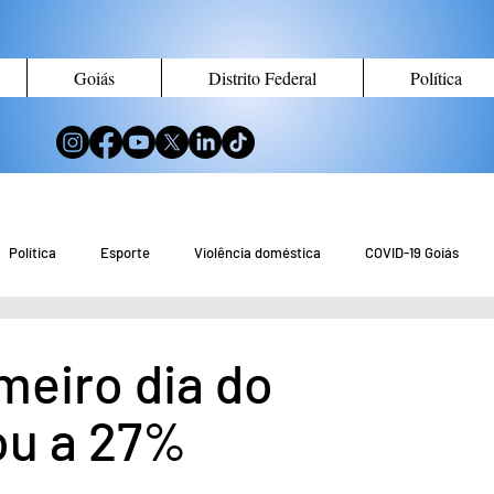
Goiás
Distrito Federal
Política
Política
Esporte
Violência doméstica
COVID-19 Goiás
no de Goiás
Notícias do Entorno DF
Notícias de Águas Lindas
meiro dia do
u a 27%
eio Ambiente
Tecnologia
Economia
Curiosidades