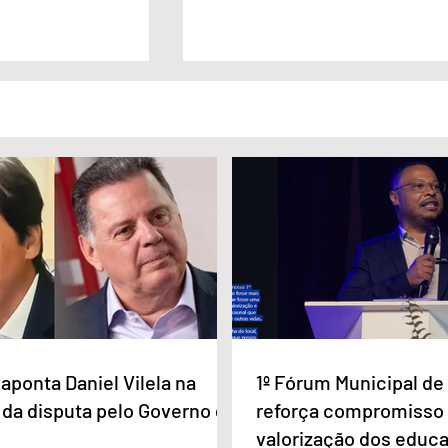
Eduardo
Lula sanciona lei que garante
legibilidade e a
renovação automática da CNH
ão
aponta Daniel Vilela na
1º Fórum Municipal d
 da disputa pelo Governo de
reforça compromisso
valorização dos educ