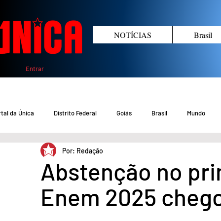
NOTÍCIAS
Brasil
Entrar
tal da Única
Distrito Federal
Goiás
Brasil
Mundo
Por: Redação
COVID-19 DF
COVID-19 Brasil
Crimes no DF e Goiás
Gover
Abstenção no pri
Enem 2025 chego
Crime em Goiás
Crimes no DF
Saúde
Educação
M