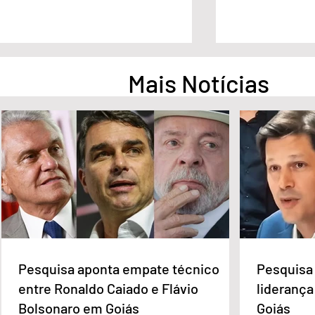
Mais Notícias
No G7, Lula cobra empenho
STF condena 
dos países ricos diante de
Bolsonaro a ine
desigualdades
4 anos de pris
Pesquisa aponta empate técnico
Pesquisa 
entre Ronaldo Caiado e Flávio
liderança
Bolsonaro em Goiás
Goiás