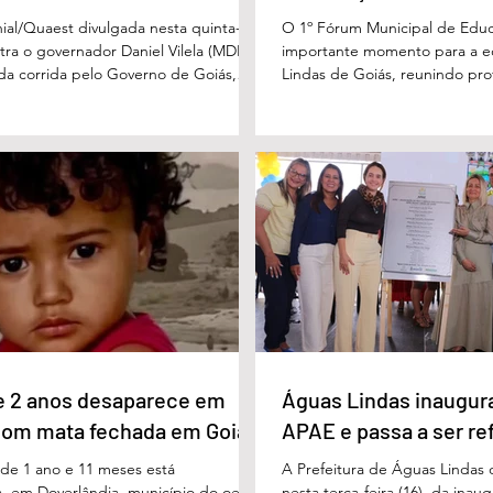
Águas Lindas
ial/Quaest divulgada nesta quinta-
O 1º Fórum Municipal de Edu
stra o governador Daniel Vilela (MDB)
importante momento para a 
 da corrida pelo Governo de Goiás,
Lindas de Goiás, reunindo prof
tenções de voto para o primeiro turno
municipal em um ambiente pr
ma eventual disputa de segundo
promover conhecimento, refle
nário estimulado para o primeiro
experiências e valorização d
l Vilela aparece com 37% das intenções
um papel fundamental na form
uido pelo ex-governador Marconi
gerações. Durante o evento, o
B), com 21%. Em seguida estão Wilder
de Educação, Denildson Olivei
 com 11%, Luis Cesar Bueno (PT), com
fórum nasceu do desejo de of
educadores muito mais do q
e 2 anos desaparece em
Águas Lindas inaugur
com mata fechada em Goiás
APAE e passa a ser re
e 1 ano e 11 meses está
A Prefeitura de Águas Lindas 
, em Doverlândia, município do oeste
nesta terça-feira (16), da ina