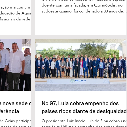
doente com uma facada, em Quirinópolis, no
cação marcou um
sudoeste goiano, foi condenado a 30 anos de
educação de Águas
prisão por femicídio qualificado. O crime ocorr
issionais da rede
em outubro de 2025, na casa do casal. À época
eparado para
Cléria Rosa de Moraes se recuperava de um
xão, troca de
Acidente Vascular Cerebral (AVC) e estava em
aqueles que exercem
condição de fragilidade física. De acordo com o
ação das futuras
processo, Cléria foi morta com um único golpe
 secretário municipal
faca no pescoço, enquanto estava no quarto
ra, destacou que o
repousando, desferido pelo
erecer aos
ue um
a nova sede da
No G7, Lula cobra empenho dos
ferência
países ricos diante de desigualda
de Goiás participou,
O presidente Luiz Inácio Lula da Silva cobrou n
uguração da nova sede
terça-feira (16) mais empenho dos países ricos 