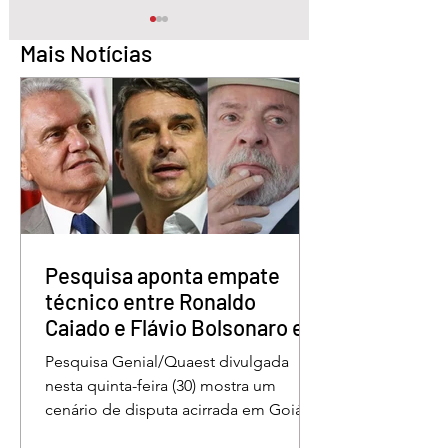
Mais Notícias
Quem é o Jornalista
Câmara Legislativ
Carlos Peixoto,
Distrito Federal
homenageado pela
homenagea os
CLDF no Dia da
jornalistas no Dia 
Imprensa
Imprensa
Pesquisa aponta empate
técnico entre Ronaldo
Caiado e Flávio Bolsonaro em
Goiás
Pesquisa Genial/Quaest divulgada
nesta quinta-feira (30) mostra um
cenário de disputa acirrada em Goiás
para a Presidência da República. O ex-