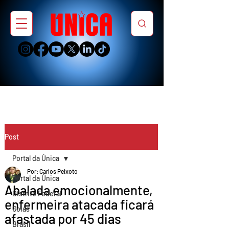
Post
Portal da Única
Por: Carlos Peixoto
Portal da Única
Abalada emocionalmente,
Distrito Federal
enfermeira atacada ficará
Goiás
afastada por 45 dias
Brasil