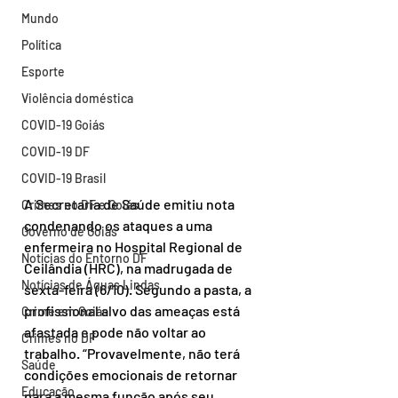
Mundo
Política
Esporte
Violência doméstica
COVID-19 Goiás
COVID-19 DF
COVID-19 Brasil
A Secretaria de Saúde emitiu nota 
Crimes no DF e Goiás
condenando os ataques a uma 
Governo de Goiás
enfermeira no Hospital Regional de 
Notícias do Entorno DF
Ceilândia (HRC), na madrugada de 
Notícias de Águas Lindas
sexta-feira (6/10). Segundo a pasta, a 
profissional alvo das ameaças está 
Crime em Goiás
afastada e pode não voltar ao 
Crimes no DF
trabalho. “Provavelmente, não terá 
Saúde
condições emocionais de retornar 
Educação
para a mesma função após seu 