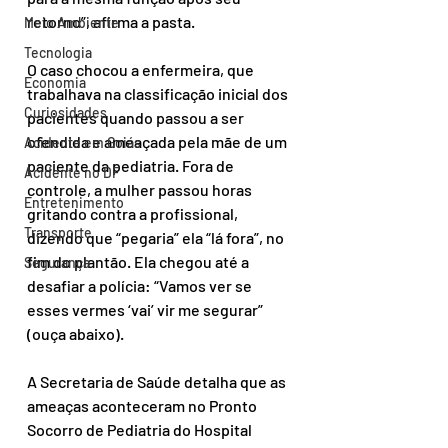
retorno”, afirma a pasta.
Meio Ambiente
Tecnologia
O caso chocou a enfermeira, que 
Economia
trabalhava na classificação inicial dos 
Curiosidades
pacientes quando passou a ser 
ofendida e ameaçada pela mãe de um 
Acidente em Goiás
paciente da pediatria. Fora de 
Acidente no DF
controle, a mulher passou horas 
Entretenimento
gritando contra a profissional, 
Transporte
dizendo que “pegaria” ela “lá fora”, no 
fim do plantão. Ela chegou até a 
Segurança
desafiar a polícia: “Vamos ver se 
esses vermes ‘vai’ vir me segurar” 
(ouça abaixo).
A Secretaria de Saúde detalha que as 
ameaças aconteceram no Pronto 
Socorro de Pediatria do Hospital 