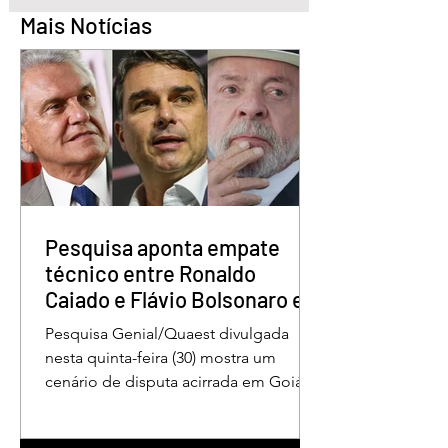
Mais Notícias
Pesquisa aponta Daniel
Marido é condena
Vilela na liderança da
30 anos por matar
disputa pelo Governo
esposa doente a 
de Goiás
em GO
Pesquisa aponta empate
técnico entre Ronaldo
Caiado e Flávio Bolsonaro em
Goiás
Pesquisa Genial/Quaest divulgada
nesta quinta-feira (30) mostra um
cenário de disputa acirrada em Goiás
para a Presidência da República. O ex-
governador Ronaldo Caiado (PSD)