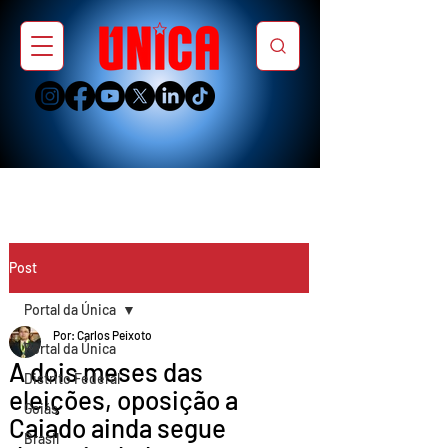
Post
Portal da Única
Por: Carlos Peixoto
Portal da Única
A dois meses das
Distrito Federal
eleições, oposição a
Goiás
Caiado ainda segue
Brasil