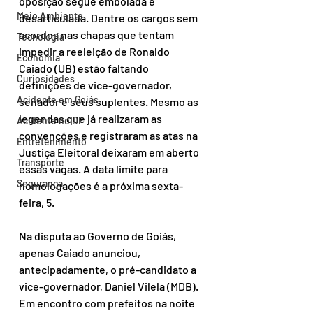
oposição segue embolada e 
Meio Ambiente
desarticulada. Dentre os cargos sem 
acordos nas chapas que tentam 
Tecnologia
impedir a reeleição de Ronaldo 
Economia
Caiado (UB) estão faltando 
Curiosidades
definições de vice-governador, 
Acidente em Goiás
senador e seus suplentes. Mesmo as 
legendas que já realizaram as 
Acidente no DF
convenções e registraram as atas na 
Entretenimento
Justiça Eleitoral deixaram em aberto 
Transporte
essas vagas. A data limite para 
Segurança
homologações é a próxima sexta-
feira, 5.
Na disputa ao Governo de Goiás, 
apenas Caiado anunciou, 
antecipadamente, o pré-candidato a 
vice-governador, Daniel Vilela (MDB). 
Em encontro com prefeitos na noite 