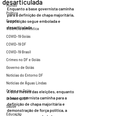
desarticulada
Mundo
Enquanto a base governista caminha 
Política
para a definição de chapa majoritária, 
Esporte
a oposição segue embolada e 
desarticulada
Violência doméstica
COVID-19 Goiás
COVID-19 DF
COVID-19 Brasil
Crimes no DF e Goiás
Governo de Goiás
Notícias do Entorno DF
Notícias de Águas Lindas
Crime em Goiás
A dois meses das eleições, enquanto 
a base governista caminha para a 
Crimes no DF
definição de chapa majoritária e 
Saúde
demonstração de força política, a 
Educação