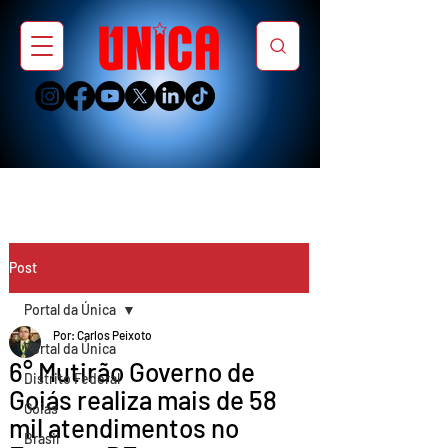
Post
Portal da Única
Por: Carlos Peixoto
Portal da Única
6° Mutirão Governo de
Distrito Federal
Goiás realiza mais de 58
Goiás
mil atendimentos no
Brasil