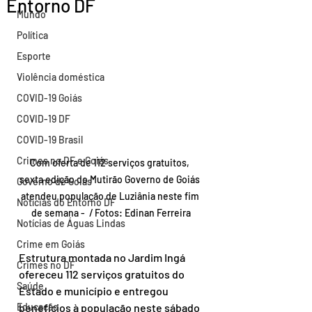
Entorno DF
Mundo
Política
Esporte
Violência doméstica
COVID-19 Goiás
COVID-19 DF
COVID-19 Brasil
Crimes no DF e Goiás
Com oferta de 112 serviços gratuitos, 
sexta edição do Mutirão Governo de Goiás 
Governo de Goiás
atendeu população de Luziânia neste fim 
Notícias do Entorno DF
de semana -  / Fotos: Edinan Ferreira
Notícias de Águas Lindas
Crime em Goiás
Estrutura montada no Jardim Ingá 
Crimes no DF
ofereceu 112 serviços gratuitos do 
Saúde
Estado e município e entregou 
benefícios à população neste sábado 
Educação