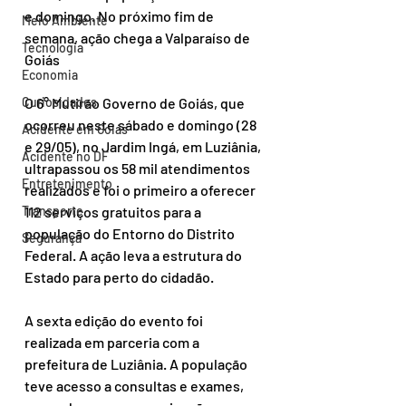
e domingo. No próximo fim de 
Meio Ambiente
semana, ação chega a Valparaíso de 
Tecnologia
Goiás 
Economia
O 6° Mutirão Governo de Goiás, que 
Curiosidades
ocorreu neste sábado e domingo (28 
Acidente em Goiás
e 29/05), no Jardim Ingá, em Luziânia, 
Acidente no DF
ultrapassou os 58 mil atendimentos 
Entretenimento
realizados e foi o primeiro a oferecer 
112 serviços gratuitos para a 
Transporte
população do Entorno do Distrito 
Segurança
Federal. A ação leva a estrutura do 
Estado para perto do cidadão.
A sexta edição do evento foi 
realizada em parceria com a 
prefeitura de Luziânia. A população 
teve acesso a consultas e exames, 