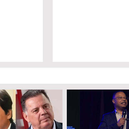
a Daniel Vilela
1º Fórum Municipal de
a disputa pelo
Educação reforça