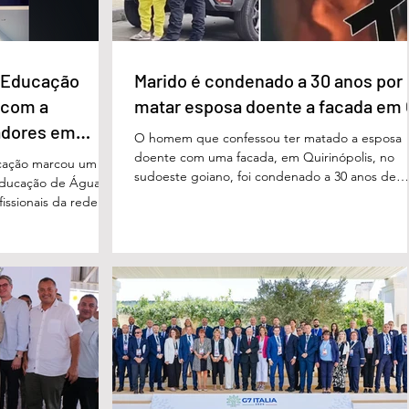
e Educação
Marido é condenado a 30 anos por
 com a
matar esposa doente a facada em
adores em
O homem que confessou ter matado a esposa
doente com uma facada, em Quirinópolis, no
cação marcou um
sudoeste goiano, foi condenado a 30 anos de
educação de Águas
prisão por femicídio qualificado. O crime ocorr
issionais da rede
em outubro de 2025, na casa do casal. À época
eparado para
Cléria Rosa de Moraes se recuperava de um
xão, troca de
Acidente Vascular Cerebral (AVC) e estava em
aqueles que exercem
condição de fragilidade física. De acordo com o
ação das futuras
processo, Cléria foi morta com um único golpe
 secretário municipal
faca no pescoço, enquanto estava no quarto
ra, destacou que o
repousando, desferido pelo
erecer aos
ue um