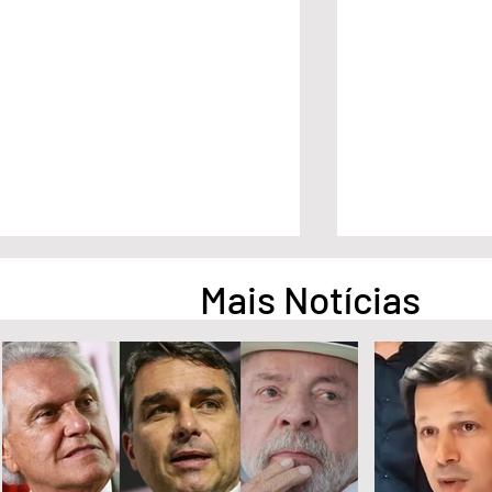
Mais Notícias
Pesquisa aponta empate
Pesquisa apont
técnico entre Ronaldo Caiado
na liderança d