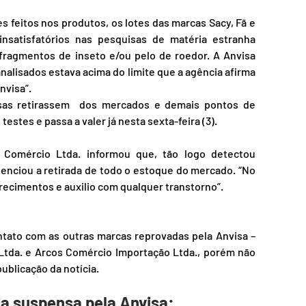
s feitos nos produtos, os lotes das marcas Sacy, Fã e 
nsatisfatórios nas pesquisas de matéria estranha 
ragmentos de inseto e/ou pelo de roedor. A Anvisa 
nalisados estava acima do limite que a agência afirma 
nvisa”.
sas retirassem  dos mercados e demais pontos de 
stes e passa a valer já nesta sexta-feira (3). 
 Comércio Ltda. informou que, tão logo detectou 
enciou a retirada de todo o estoque do mercado. “No 
arecimentos e auxilio com qualquer transtorno”.
tato com as outras marcas reprovadas pela Anvisa – 
tda. e Arcos Comércio Importação Ltda., porém não 
blicação da notícia.
da suspensa pela Anvisa: