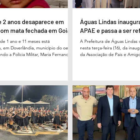
e 2 anos desaparece em
Águas Lindas inaugur
com mata fechada em Goiás
APAE e passa a ser re
e 1 ano e 11 meses está
A Prefeitura de Águas Lindas 
, em Doverlândia, município do oeste
nesta terça-feira (16), da ina
do a Polícia Militar, Maria Fernanda
da Associação de Pais e Amigo
cha foi vista pela última vez na
considerada um marco históric
segunda-feira (15/6), na Fazenda Vale
toda a região do Entorno do Di
a zona rural, e até a manhã desta
entrega da unidade represen
16/6) não havia sido localizada. O Corpo
avanço nas políticas públicas 
 realiza buscas na região, que é de
especializada e atendimento mu
 e próxima ao Rio Paraíso. De acordo
pessoas com deficiência. A nov
 Vivaldo Alves da Silva Filho, da Polí
projetada para oferecer acolh