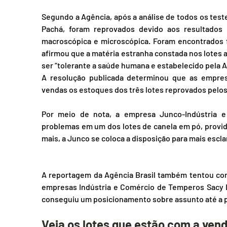
Segundo a Agência, após a análise de todos os teste
Pachá, foram reprovados devido aos resultados i
macroscópica e microscópica. Foram encontrados f
afirmou que a matéria estranha constada nos lotes a
ser “tolerante a saúde humana e estabelecido pela A
A resolução publicada determinou que as empre
vendas os estoques dos três lotes reprovados pelos te
Por meio de nota, a empresa Junco-Indústria e
problemas em um dos lotes de canela em pó, provid
mais, a Junco se coloca a disposição para mais escl
A reportagem da Agência Brasil também tentou con
empresas Indústria e Comércio de Temperos Sacy L
conseguiu um posicionamento sobre assunto até a pu
Veja os lotes que estão com a ven