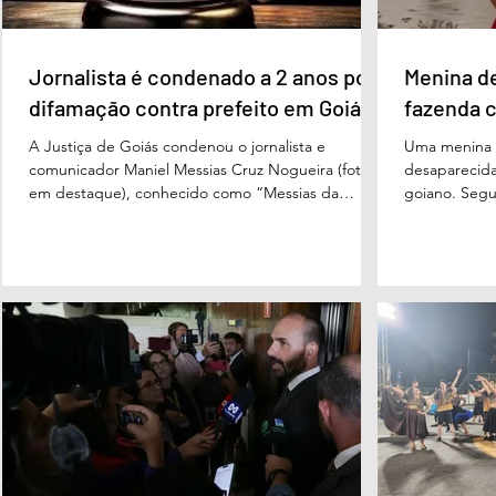
Jornalista é condenado a 2 anos por
Menina d
difamação contra prefeito em Goiás
fazenda 
A Justiça de Goiás condenou o jornalista e
Uma menina d
comunicador Maniel Messias Cruz Nogueira (foto
desaparecida
em destaque), conhecido como “Messias da
goiano. Segun
Gente”, a dois anos de detenção pelo crime de
Cândido da Ro
difamação contra o ex-prefeito de Edéia, José
manhã dessa 
Wagner Neves de Andrade. A sentença foi
do Paraíso, n
proferida pelo juiz Hermes Pereira Vidigal, da Vara
terça-feira (
Criminal da Comarca de Edéia. O jornalista
de Bombeiros
contesta a decisão e diz que sofre perseguição.
mata fechada
Apesar da condenação, a pena será cumprida em
com o tenente
regime inicialmente aberto e