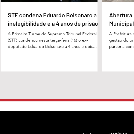
STF condena Eduardo Bolsonaro a
Abertura 
inelegibilidade e a 4 anos de prisão
Municipal
A Primeira Turma do Supremo Tribunal Federal
A Prefeitura
(STF) condenou nesta terça-feira (16) o ex-
gestão do pre
deputado Eduardo Bolsonaro a 4 anos e dois
parceria com
meses anos de prisão em regime semiaberto pelo
Turismo, sob
crime de coação no curso do processo. Cabe
Carvalho, rea
recurso contra a decisão. Além do tempo de
a apresentaç
prisão, o ex-deputado foi condenado a oito anos
Campeonato M
de inelegibilidade e à perda do cargo de escrivão
evento marco
da Polícia Federal. Por unanimidade, o colegiado
competição, 
concordou com a acusação apresentada pela
religiosas e 
Procuradoria-Geral da Repúb
fortalece