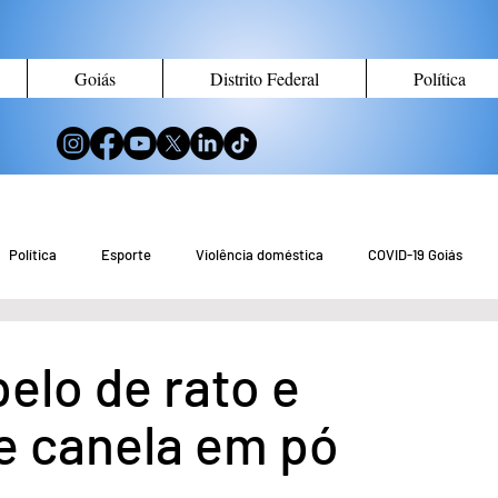
Goiás
Distrito Federal
Política
Política
Esporte
Violência doméstica
COVID-19 Goiás
no de Goiás
Notícias do Entorno DF
Notícias de Águas Lindas
elo de rato e
de canela em pó
eio Ambiente
Tecnologia
Economia
Curiosidades