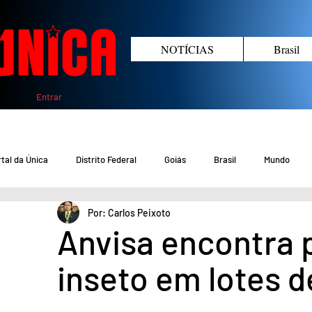
NOTÍCIAS
Brasil
Entrar
tal da Única
Distrito Federal
Goiás
Brasil
Mundo
Por: Carlos Peixoto
COVID-19 DF
COVID-19 Brasil
Crimes no DF e Goiás
Gover
Anvisa encontra p
inseto em lotes 
Crime em Goiás
Crimes no DF
Saúde
Educação
M