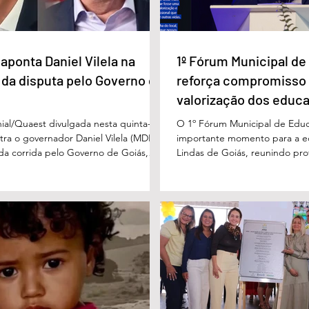
iás
compromisso com a
valorização dos educadores
em Águas Lindas
aponta Daniel Vilela na
1º Fórum Municipal d
 da disputa pelo Governo de
reforça compromisso
valorização dos educ
Águas Lindas
ial/Quaest divulgada nesta quinta-
O 1º Fórum Municipal de Edu
stra o governador Daniel Vilela (MDB)
importante momento para a 
 da corrida pelo Governo de Goiás,
Lindas de Goiás, reunindo prof
tenções de voto para o primeiro turno
municipal em um ambiente pr
ma eventual disputa de segundo
promover conhecimento, refle
nário estimulado para o primeiro
experiências e valorização d
l Vilela aparece com 37% das intenções
um papel fundamental na form
uido pelo ex-governador Marconi
gerações. Durante o evento, o
B), com 21%. Em seguida estão Wilder
de Educação, Denildson Olivei
 com 11%, Luis Cesar Bueno (PT), com
fórum nasceu do desejo de of
educadores muito mais do q