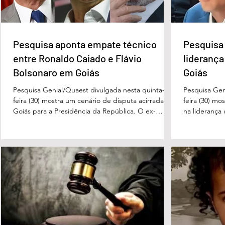
e Flávio Bolsonaro em Goiás
Governo de Go
Pesquisa aponta empate técnico
Pesquisa 
entre Ronaldo Caiado e Flávio
liderança
Bolsonaro em Goiás
Goiás
Pesquisa Genial/Quaest divulgada nesta quinta-
Pesquisa Gen
feira (30) mostra um cenário de disputa acirrada em
feira (30) mo
Goiás para a Presidência da República. O ex-
na liderança
governador Ronaldo Caiado (PSD) aparece com
tanto nas in
33% das intenções de voto no primeiro turno,
quanto em u
seguido pelo senador Flávio Bolsonaro (PL), com
turno. No ce
27%. Considerando a margem de erro de três
turno, Danie
pontos percentuais, os dois estão em empate
de voto, seg
técnico. Na terceira colocação está o presidente
Perillo (PSD
Luiz Inácio Lula da Silva (PT), com 23% das
Morais (PL),
intenções de voto. Os
3%, e