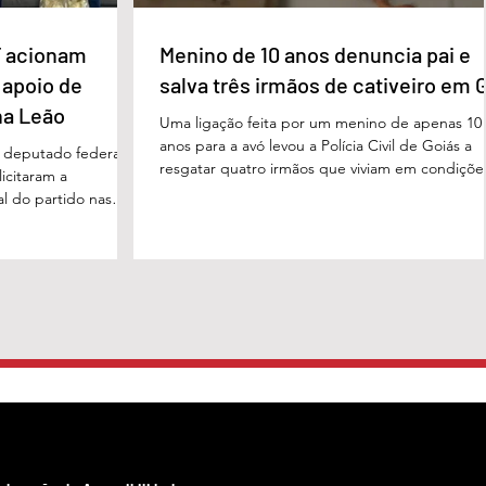
 acionam
Menino de 10 anos denuncia pai e
 apoio de
salva três irmãos de cativeiro em 
na Leão
Uma ligação feita por um menino de apenas 10
anos para a avó levou a Polícia Civil de Goiás a
m deputado federal
resgatar quatro irmãos que viviam em condiçõe
icitaram a
degradantes e sob constante vigilância do próp
al do partido nas
pai em Luziânia, no Entorno do Distrito Federal
. O pedido foi
caso foi descoberto na madrugada desta sexta-
acional do MDB,
feira (5/6), quando a criança conseguiu pedir
s do presidente
socorro à avó. Horas depois, voltou a ligar
Luiz, em defesa da
relatando a situação de sofrimento vivida por el
 tom conciliador
pelos irmãos, de 8, 6 e 4 anos. A denúncia mobi
cas com o ex-
o documento, obtido