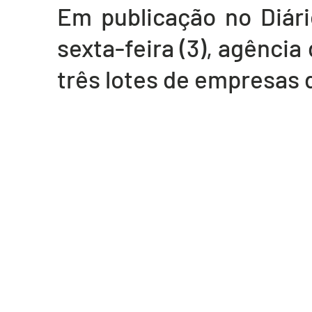
Em publicação no Diário
Acidente em Goiás
Acidente no DF
Entretenimento
Tra
sexta-feira (3), agência
três lotes de empresas d