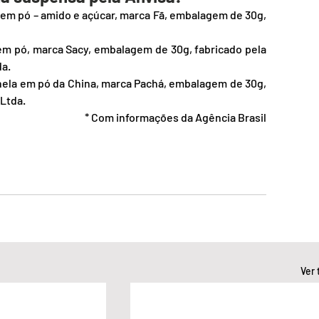
a em pó – amido e açúcar, marca Fã, embalagem de 30g, 
a em pó, marca Sacy, embalagem de 30g, fabricado pela 
da.
anela em pó da China, marca Pachá, embalagem de 30g, 
Ltda.
* Com informações da Agência Brasil
Ver 