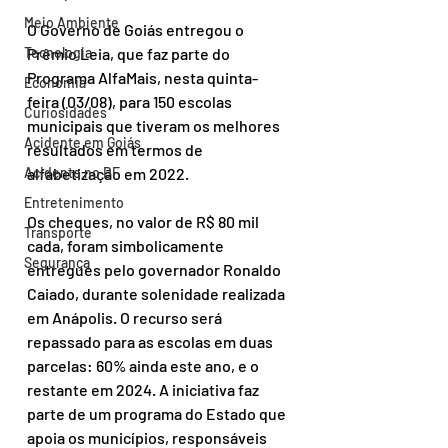
Meio Ambiente
O Governo de Goiás entregou o 
Prêmio Leia, que faz parte do 
Tecnologia
Programa AlfaMais, nesta quinta-
Economia
feira (03/08), para 150 escolas 
Curiosidades
municipais que tiveram os melhores 
Acidente em Goiás
resultados em termos de 
alfabetização em 2022.
Acidente no DF
Entretenimento
Os cheques, no valor de R$ 80 mil 
Transporte
cada, foram simbolicamente 
Segurança
entregues pelo governador Ronaldo 
Caiado, durante solenidade realizada 
em Anápolis. O recurso será 
repassado para as escolas em duas 
parcelas: 60% ainda este ano, e o 
restante em 2024. A iniciativa faz 
parte de um programa do Estado que 
apoia os municípios, responsáveis 