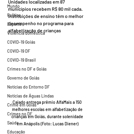
Unidades localizadas em 87 
Mundo
municípios recebem R$ 80 mil cada. 
Política
Instituições de ensino têm o melhor 
desempenho no programa para 
Esporte
alfabetização de crianças
Violência doméstica
COVID-19 Goiás
COVID-19 DF
COVID-19 Brasil
Crimes no DF e Goiás
Governo de Goiás
Notícias do Entorno DF
Notícias de Águas Lindas
Caiado entrega prêmio AlfaMais a 150 
Crime em Goiás
melhores escolas em alfabetização de 
Crimes no DF
crianças em Goiás, durante solenidade 
Saúde
em Anápolis (Foto: Lucas Diener)
Educação