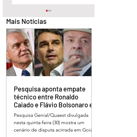
Mais Notícias
Pesquisa aponta Daniel
Marido é condena
Vilela na liderança da
30 anos por matar
disputa pelo Governo
esposa doente a 
de Goiás
em GO
Pesquisa aponta empate
técnico entre Ronaldo
Caiado e Flávio Bolsonaro em
Goiás
Pesquisa Genial/Quaest divulgada
nesta quinta-feira (30) mostra um
cenário de disputa acirrada em Goiás