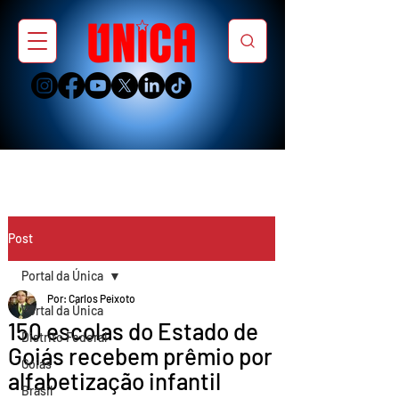
Post
Portal da Única
Por: Carlos Peixoto
Portal da Única
150 escolas do Estado de
Distrito Federal
Goiás recebem prêmio por
Goiás
alfabetização infantil
Brasil