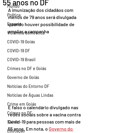
55 anos no DF
Mundo
A imunização dos cidadãos com 
Política
menos de 79 anos será divulgada 
Esporte
quando houver possibilidade de 
ampliar a campanha
Violência doméstica
COVID-19 Goiás
COVID-19 DF
COVID-19 Brasil
Crimes no DF e Goiás
Governo de Goiás
Notícias do Entorno DF
Notícias de Águas Lindas
Crime em Goiás
É falso o calendário divulgado nas 
Crimes no DF
redes sociais sobre a vacina contra 
Covid-19 para pessoas com mais de 
Saúde
55 anos. Em nota, o 
Governo do 
Educação