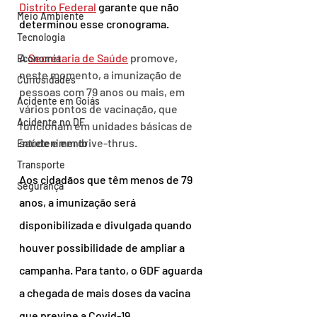
Distrito Federal
 garante que não 
Meio Ambiente
determinou esse cronograma.
Tecnologia
A 
Secretaria de Saúde
 promove, 
Economia
neste momento, a imunização de 
Curiosidades
pessoas com 79 anos ou mais, em 
Acidente em Goiás
vários pontos de vacinação, que 
Acidente no DF
funcionam em unidades básicas de 
saúde e em drive-thrus.
Entretenimento
Transporte
Aos cidadãos que têm menos de 79 
Segurança
anos, a imunização será 
disponibilizada e divulgada quando 
houver possibilidade de ampliar a 
campanha. Para tanto, o GDF aguarda 
a chegada de mais doses da vacina 
que previne a Covid-19.