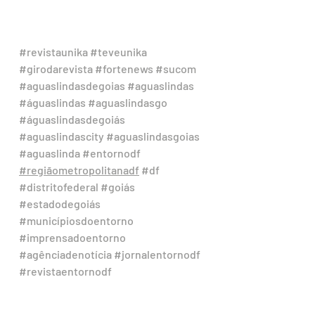
#revistaunika
#teveunika
#girodarevista
#fortenews
#sucom
#aguaslindasdegoias
#aguaslindas
#águaslindas
#aguaslindasgo
#águaslindasdegoiás
#aguaslindascity
#aguaslindasgoias
#aguaslinda
#entornodf
#regiãometropolitanadf
#df
#distritofederal
#goiás
#estadodegoiás
#municípiosdoentorno
#imprensadoentorno
#agênciadenotícia
#jornalentornodf
#revistaentornodf