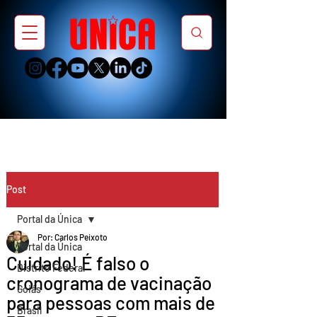
Post
Portal da Única
Por: Carlos Peixoto
Portal da Única
Cuidado! É falso o
Distrito Federal
cronograma de vacinação
Goiás
para pessoas com mais de
Brasil