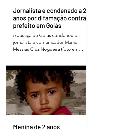
enquanto estava no quarto
repousando, desferido pelo
Jornalista é condenado a 2
anos por difamação contra
prefeito em Goiás
A Justiça de Goiás condenou o
jornalista e comunicador Maniel
Messias Cruz Nogueira (foto em
destaque), conhecido como “Messias
da Gente”, a dois anos de detenção
pelo crime de difamação contra o ex-
prefeito de Edéia, José Wagner Neves
de Andrade. A sentença foi proferida
pelo juiz Hermes Pereira Vidigal, da
Vara Criminal da Comarca de Edéia. O
jornalista contesta a decisão e diz que
sofre perseguição. Apesar da
condenação, a pena será cumprida em
regime inicialmente aberto e
Menina de 2 anos