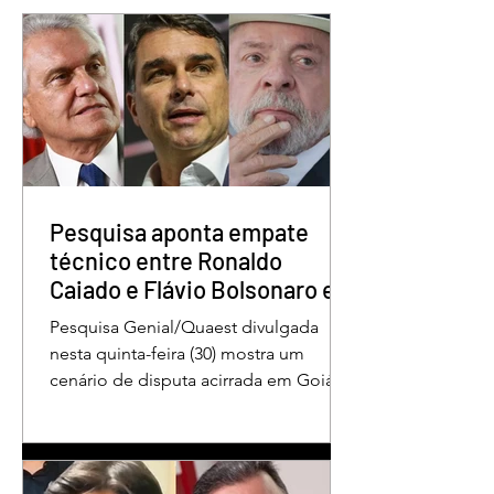
Quem é o Jornalista
Câmara Legislativ
Carlos Peixoto,
Distrito Federal
homenageado pela
homenagea os
CLDF no Dia da
jornalistas no Dia 
Imprensa
Imprensa
Pesquisa aponta empate
técnico entre Ronaldo
Caiado e Flávio Bolsonaro em
Goiás
Pesquisa Genial/Quaest divulgada
nesta quinta-feira (30) mostra um
cenário de disputa acirrada em Goiás
para a Presidência da República. O ex-
governador Ronaldo Caiado (PSD)
aparece com 33% das intenções de
voto no primeiro turno, seguido pelo